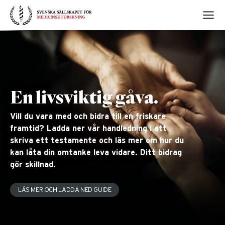
Skip
to
content
En livsviktig gåva.
Vill du vara med och bidra till en friskare
framtid? Ladda ner vår handledning i att
skriva ett testamente och läs mer om hur du
kan låta din omtanke leva vidare. Ditt bidrag
gör skillnad.
LÄS MER OCH LADDA NED GUIDE