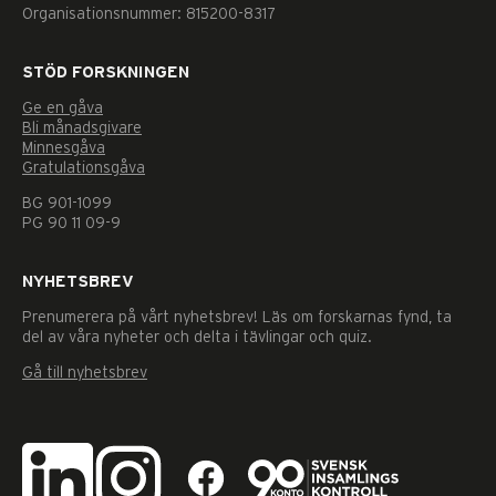
Organisationsnummer: 815200-8317
STÖD FORSKNINGEN
Ge en gåva
Bli månadsgivare
Minnesgåva
Gratulationsgåva
BG 901-1099
PG 90 11 09-9
NYHETSBREV
Prenumerera på vårt nyhetsbrev! Läs om forskarnas fynd, ta
del av våra nyheter och delta i tävlingar och quiz.
Gå till nyhetsbrev