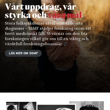
Vårt uppdrag, vår
se personligt
anpassat
styrka och
våra mål
innehåll och
erbjudanden.
Stora folksjukdomar såväl som sällsynta
diagnoser – SSMF stödjer forskning inom ett
brett medicinskt fält. Vi värnar om den fria
forskningen vilket gör oss till en viktig och
värdefull forskningsfinansiär.
LÄS MER OM SSMF