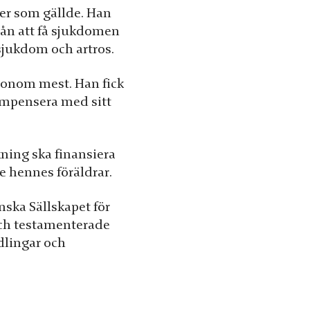
ter som gällde. Han
rån att få sjukdomen
msjukdom och artros.
honom mest. Han fick
ompensera med sitt
kning ska finansiera
e hennes föräldrar.
nska Sällskapet för
och testamenterade
dlingar och