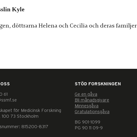
slin Kyle
gen, döttrarna Helena och Cecilia och deras familjer
 OSS
STÖD FORSKNINGEN
0 61
Ge en gåva
@ssmf.se
Bli månadsgivare
Minnesgåva
skapet för Medicinsk Forskning
Gratulationsgåva
 100 73 Stockholm
BG 901-1099
nsnummer: 815200-8317
PG 90 11 09-9