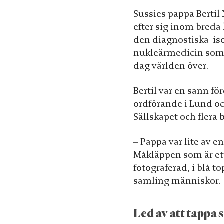
möjligt under
Sussies pappa Bertil 
ditt besök.
efter sig inom breda 
Om du nekar
den diagnostiska i
de här
nukleärmedicin som 
kakorna
dag världen över.
kommer viss
funktionalitet
Bertil var en sann f
att försvinna
ordförande i Lund oc
från
Sällskapet och flera 
hemsidan.
– Pappa var lite av 
Måkläppen som är ett
Marknadsföring
fotograferad, i blå t
Genom att dela
samling människor.
med dig av dina
intressen och
ditt beteende när
Led av att tappa 
du surfar ökar du