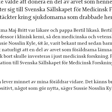
le valde att donera en del av arvet som he
er sig till Svenska Sällskapet för Medicinsk
pptäckter kring sjukdomarna som drabbade he
a Maj-Britt var läkare och pappa Bertil likaså. Bert
ofessor i klinisk kemi, så den medicinska och vetens
ssie Nosslin Kyle, 68 år, varit bekant med sedan bar
 naturligt att en del av arvet som föräldrarna lämna
k bort skulle investeras i just medicinsk forskning. F
tion till Svenska Sällskapet för Medicinsk Forskning
ever minnet av mina föräldrar vidare. Det känns b
sitivt, något som gör nytta, säger Sussie Nosslin Ky