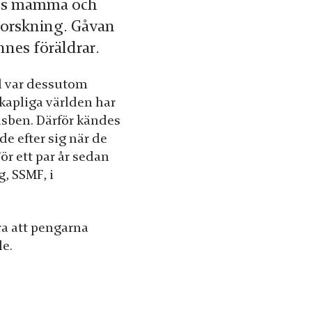
nnes mamma och
 Forskning. Gåvan
nnes föräldrar.
il var dessutom
kapliga världen har
nsben. Därför kändes
de efter sig när de
ör ett par år sedan
, SSMF, i
ra att pengarna
le.