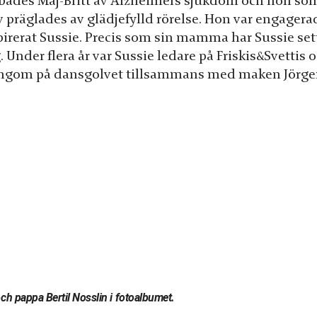
bbades Maj-Britt av Alzheimers sjukdom och hon s
v präglades av glädjefylld rörelse. Hon var engagera
pirerat Sussie. Precis som sin mamma har Sussie sett
. Under flera år var Sussie ledare på Friskis&Svettis o
ängom på dansgolvet tillsammans med maken Jörgen,
h pappa Bertil Nosslin i fotoalbumet.