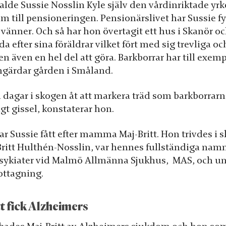
alde Sussie Nosslin Kyle själv den vårdinriktade y
m till pensioneringen. Pensionärslivet har Sussie 
vänner. Och så har hon övertagit ett hus i Skanör oc
efter sina föräldrar vilket fört med sig trevliga 
men även en hel del att göra. Barkborrar har till exemp
gärdar gården i Småland.
 dagar i skogen åt att markera träd som barkborrarn
igt gissel, konstaterar hon.
 Sussie fått efter mamma Maj-Britt. Hon trivdes i s
j-Britt Hulthén-Nosslin, var hennes fullständiga nam
sykiater vid Malmö Allmänna Sjukhus, MAS, och und
ottagning.
 fick Alzheimers