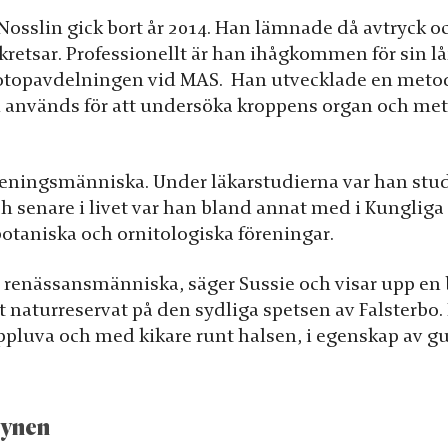
Nosslin gick bort år 2014. Han lämnade då avtryck oc
kretsar. Professionellt är han ihågkommen för sin lå
sotopavdelningen vid MAS. Han utvecklade en met
används för att undersöka kroppens organ och met
öreningsmänniska. Under läkarstudierna var han st
h senare i livet var han bland annat med i Kungliga
botaniska och ornitologiska föreningar.
en renässansmänniska, säger Sussie och visar upp en
 naturreservat på den sydliga spetsen av Falsterbo. 
oppluva och med kikare runt halsen, i egenskap av gu
synen