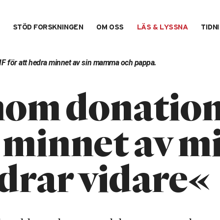
STÖD FORSKNINGEN
OM OSS
LÄS & LYSSNA
TIDN
SMF för att hedra minnet av sin mamma och pappa.
om donatio
 minnet av m
drar vidare«