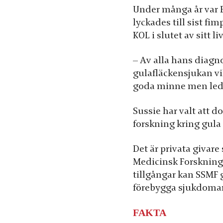
Under många år var Be
chansen att få se
personligt
lyckades till sist f
anpassat
KOL i slutet av sitt
innehåll och
erbjudanden.
– Av alla hans diag
gulafläckensjukan vi
goda minne men led 
Sussie har valt att d
forskning kring gul
Det är privata givare
Medicinsk Forskning
tillgångar kan SSMF 
förebygga sjukdomar 
FAKTA