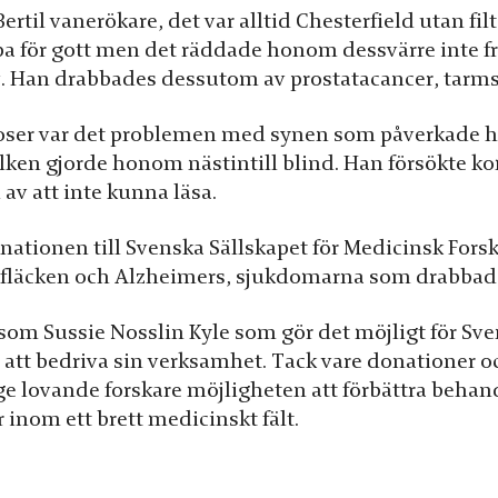
rtil vanerökare, det var alltid Chesterfield utan fil
impa för gott men det räddade honom dessvärre inte f
 liv. Han drabbades dessutom av prostatacancer, tar
noser var det problemen med synen som påverkade 
lken gjorde honom nästintill blind. Han försökte k
av att inte kunna läsa.
onationen till Svenska Sällskapet för Medicinsk Fors
a fläcken och Alzheimers, sjukdomarna som drabbad
 som Sussie Nosslin Kyle som gör det möjligt för Sve
 att bedriva sin verksamhet. Tack vare donationer 
ge lovande forskare möjligheten att förbättra behan
inom ett brett medicinskt fält.