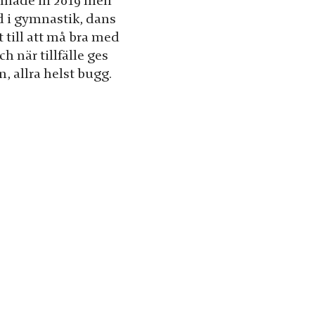
omnade in 2019 men
d i gymnastik, dans
 till att må bra med
ch när tillfälle ges
 allra helst bugg.