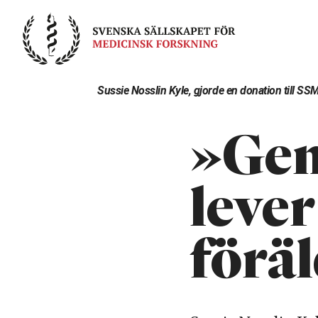
Skip
to
content
Sussie Nosslin Kyle, gjorde en donation till S
»Gen
lever
föräl