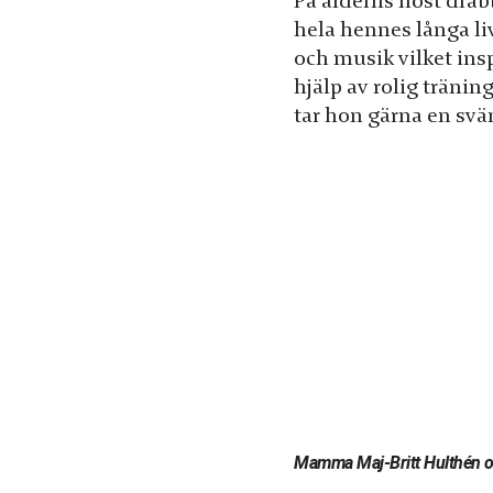
På ålderns höst dra
Statistik
hela hennes långa li
För att vi ska
och musik vilket ins
kunna
hjälp av rolig träning
förbättra
tar hon gärna en sv
hemsidans
funktionalitet
och
uppbyggnad,
baserat på
hur hemsidan
används.
Upplevelse
För att vår
hemsida ska
prestera så
Mamma Maj-Britt Hulthén oc
bra som