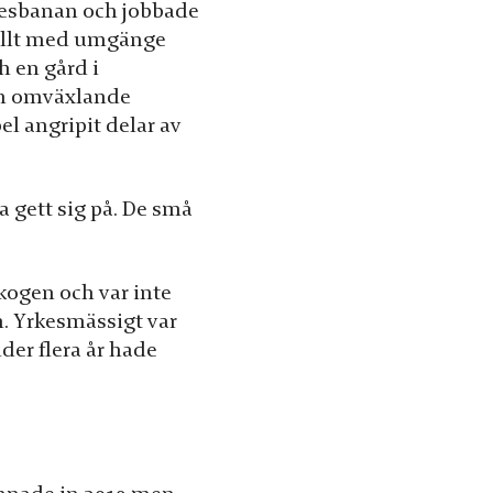
rkesbanan och jobbade
fyllt med umgänge
h en gård i
och omväxlande
el angripit delar av
a gett sig på. De små
kogen och var inte
n. Yrkesmässigt var
er flera år hade