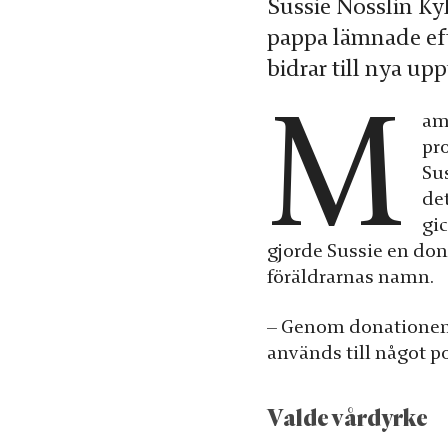
Sussie Nosslin Ky
pappa lämnade eft
bidrar till nya u
M
amm
pr
Su
det
gic
gjorde Sussie en dona
föräldrarnas namn.
– Genom donationen l
används till något po
Valde vårdyrke