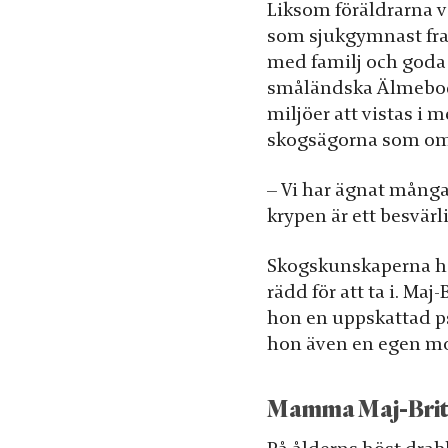
Liksom föräldrarna v
som sjukgymnast fra
med familj och goda 
småländska Älmeboda 
miljöer att vistas i 
skogsägorna som om
Nödvändiga
– Vi har ägnat många
krypen är ett besvärl
Dessa kakor
går inte att
Skogskunskaperna har
välja bort. De
behövs för
rädd för att ta i. Ma
att hemsidan
hon en uppskattad p
över huvud
hon även en egen m
taget ska
fungera.
Mamma Maj-Britt