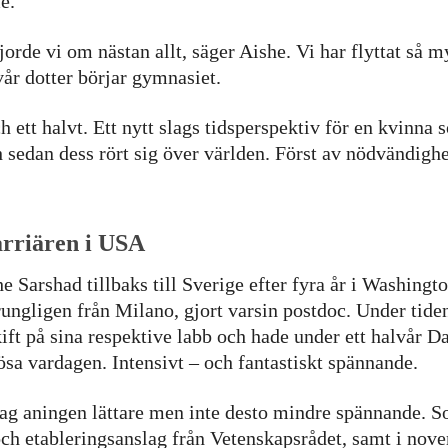
e.
jorde vi om nästan allt, säger Aishe. Vi har flyttat så m
 vår dotter börjar gymnasiet.
 ett halvt. Ett nytt slags tidsperspektiv för en kvinna 
sedan dess rört sig över världen. Först av nödvändighe
arriären i USA
 Sarshad tillbaks till Sverige efter fyra år i Washing
ungligen från Milano, gjort varsin postdoc. Under tiden
skift på sina respektive labb och hade under ett halvå
lösa vardagen. Intensivt – och fantastiskt spännande.
dag aningen lättare men inte desto mindre spännande. 
ch etableringsanslag från Vetenskapsrådet, samt i nov