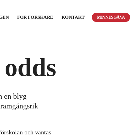
NGEN
FÖR FORSKARE
KONTAKT
MINNESGÅVA
 odds
n en blyg
 framgångsrik
 förskolan och väntas