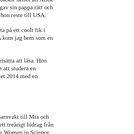
 gav sin pappa rätt och
hon reste till USA.
 på ett coolt fik i
SA kom jag hem som en
tsätta att läsa. Hon
 att studera en
utet 2014 med en
.
barnvakt till Mia och
t treårigt bidrag från
or Women in Science