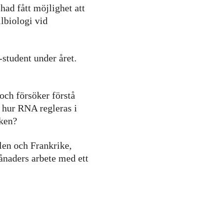
ad fått möjlighet att
lbiologi vid
-student under året.
och försöker förstå
r hur RNA regleras i
lken?
len och Frankrike,
ånaders arbete med ett