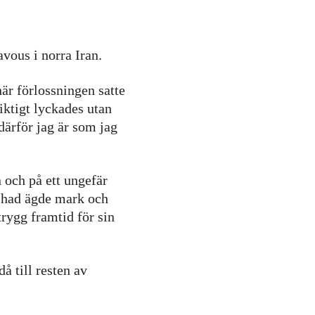
vous i norra Iran.
r förlossningen satte
iktigt lyckades utan
 därför jag är som jag
 och på ett ungefär
arshad ägde mark och
rygg framtid för sin
å till resten av