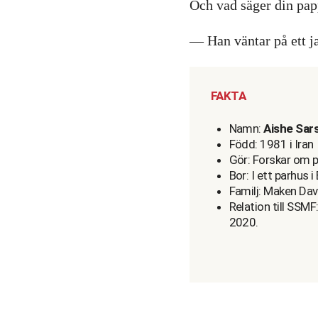
Och vad säger din pap
— Han väntar på ett ja
FAKTA
Namn:
Aishe Sar
Född: 1981 i Iran
Gör: Forskar om p
Bor: I ett parhus 
Familj: Maken Dav
Relation till SSM
2020.