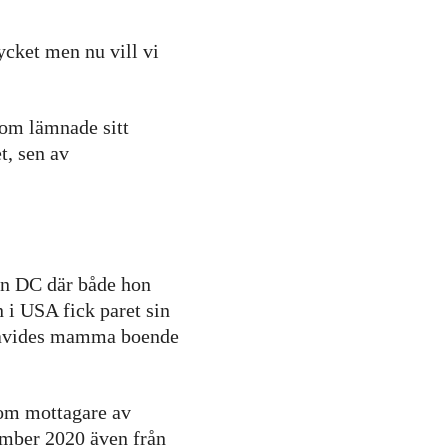
ycket men nu vill vi
som lämnade sitt
t, sen av
ton DC där både hon
 i USA fick paret sin
r Davides mamma boende
Som mottagare av
ember 2020 även från