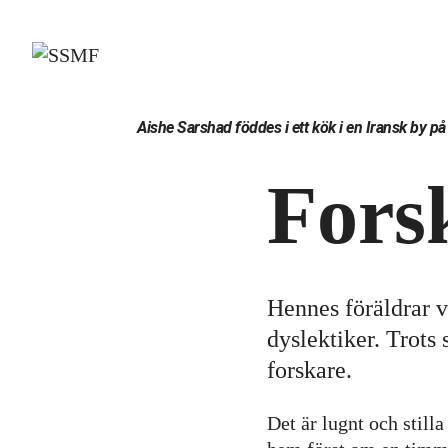
Skip
to
content
Aishe Sarshad föddes i ett kök i en Iransk by 
Fors
Hennes föräldrar 
dyslektiker. Trots
forskare.
Det är lugnt och still