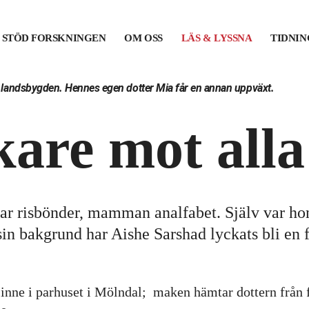
STÖD FORSKNINGEN
OM OSS
LÄS & LYSSNA
TIDNI
på landsbygden. Hennes egen dotter Mia får en annan uppväxt.
kare mot alla
var risbönder, mamman analfabet. Själv var ho
 sin bakgrund har Aishe Sarshad lyckats bli en
a inne i parhuset i Mölndal; maken hämtar dottern från