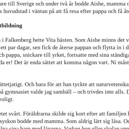
dare till Sverige och under två år bodde Aishe, mamma
ts huvudstad i väntan på att få resa efter pappa och få
tbildning
 i Falkenberg hette Vita hästen. Som Aishe minns det 
ett par dagar, sen fick de återse pappan och flytta in i 
ch pappa, snickare till yrket, fortsatte med sina ständig
da er! Det är enda sättet att komma någon vart. Ni mås
ttetjatigt. Och bara för att han tyckte att naturvetensk
 gymnasiet valde jag samhäll – och trivdes inte alls. 
roligt.
tet svårt. Föräldrarna skilde sig kort efter att familjen
syskon bodde med mamma. Som aldrig lärt sig läsa. Oc
pa sina barn med läxorna. Varken hon eller skolan uppt