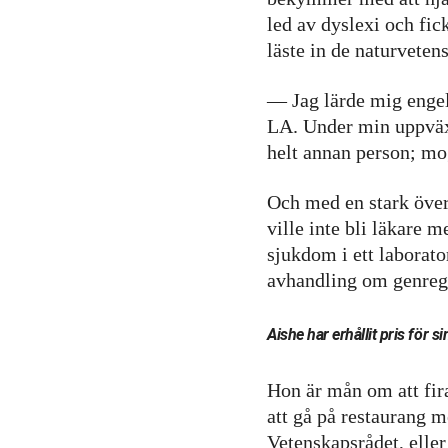
personligt
led av dyslexi och fic
anpassat innehåll
läste in de naturveten
och erbjudanden.
— Jag lärde mig engels
LA. Under min uppväxt
helt annan person; mo
Och med en stark övert
ville inte bli läkare
sjukdom i ett laborat
avhandling om genregl
Aishe har erhållit pris för 
Hon är mån om att fira
att gå på restaurang m
Vetenskapsrådet, ell