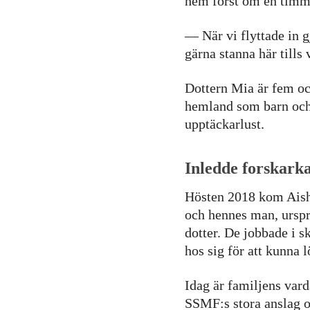
hem först om en timm
— När vi flyttade in g
gärna stanna här tills
Dottern Mia är fem och
hemland som barn och 
upptäckarlust.
Inledde forskark
Hösten 2018 kom Aishe
och hennes man, urspr
dotter. De jobbade i 
hos sig för att kunna 
Idag är familjens var
SSMF:s stora anslag o