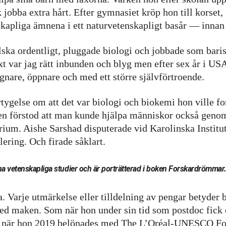
k jobba extra hårt. Efter gymnasiet kröp hon till korset,
skapliga ämnena i ett naturvetenskapligt basår — innan 
ka ordentligt, pluggade biologi och jobbade som barista
 var jag rätt inbunden och blyg men efter sex år i U
gnare, öppnare och med ett större självförtroende.
ygelse om att det var biologi och biokemi hon ville for
 men förstod att man kunde hjälpa människor också genom
orium. Aishe Sarshad disputerade vid Karolinska Instit
ering. Och firade såklart.
sina vetenskapliga studier och är porträtterad i boken Forskardrömmar
. Varje utmärkelse eller tilldelning av pengar betyder 
ed maken. Som när hon under sin tid som postdoc fick et
er när hon 2019 belönades med The L’Oréal-UNESCO F