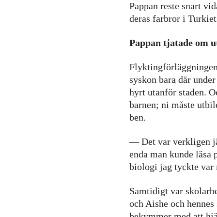
Pappan reste snart vi
möjligt
under ditt
deras farbror i Turkie
besök. Om
du nekar de
Pappan tjatade om u
här kakorna
kommer viss
Flyktingförläggningen
funktionalitet
syskon bara där under 
att försvinna
hyrt utanför staden. O
från
barnen; ni måste utbil
hemsidan.
ben.
Marknadsföring
— Det var verkligen jä
Genom att dela
enda man kunde läsa på
med dig av dina
biologi jag tyckte var 
intressen och ditt
beteende när du
Samtidigt var skolarbe
surfar ökar du
och Aishe och hennes 
chansen att få se
bekymmer med att hjäl