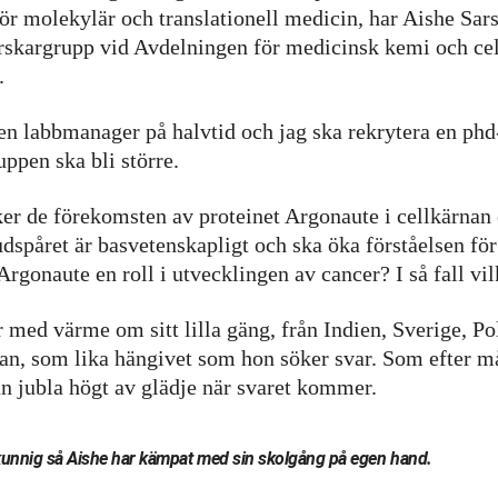
r molekylär och translationell medicin, har Aishe Sarsh
rskargrupp vid Avdelningen för medicinsk kemi och cel
.
en labbmanager på halvtid och jag ska rekrytera en phd
ruppen ska bli större.
r de förekomsten av proteinet Argonaute i cellkärnan 
dspåret är basvetenskapligt och ska öka förståelsen fö
 Argonaute en roll i utvecklingen av cancer? I så fall vi
 med värme om sitt lilla gäng, från Indien, Sverige, Po
an, som lika hängivet som hon söker svar. Som efter m
an jubla högt av glädje när svaret kommer.
unnig så Aishe har kämpat med sin skolgång på egen hand.