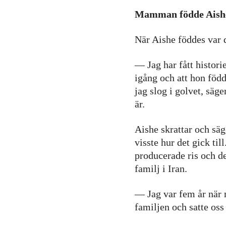
Statistik
Mamman födde Aishe
För att vi ska
kunna
När Aishe föddes var d
förbättra
hemsidans
— Jag har fått histor
funktionalitet
igång och att hon född
och
jag slog i golvet, säge
uppbyggnad,
baserat på
är.
hur
hemsidan
Aishe skrattar och säg
används.
visste hur det gick ti
producerade ris och d
familj i Iran.
Upplevelse
För att vår
— Jag var fem år när m
hemsida ska
familjen och satte oss 
prestera så
bra som