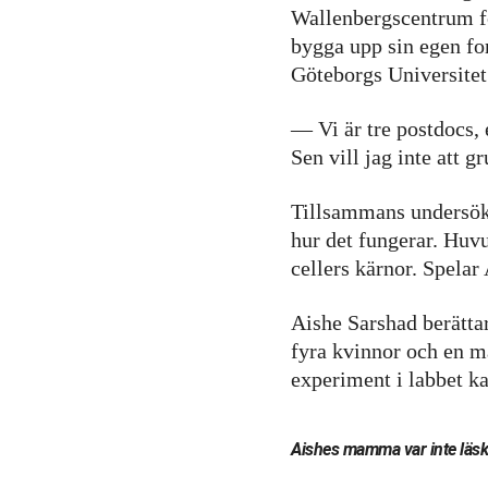
Wallenbergscentrum fö
bygga upp sin egen fo
Göteborgs Universitet
— Vi är tre postdocs, 
Sen vill jag inte att g
Nödvändiga
Tillsammans undersöke
Dessa kakor
hur det fungerar. Huvu
går inte att
cellers kärnor. Spelar
välja bort.
De behövs
Aishe Sarshad berättar
för att
fyra kvinnor och en m
hemsidan
experiment i labbet k
över huvud
taget ska
fungera.
Aishes mamma var inte läsk