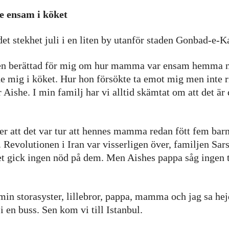
 ensam i köket
et stekhet juli i en liten by utanför staden Gonbad-e-Ka
ien berättad för mig om hur mamma var ensam hemma nä
e mig i köket. Hur hon försökte ta emot mig men inte r
r Aishe. I min familj har vi alltid skämtat om att det är
er att det var tur att hennes mamma redan fött fem barn
ll. Revolutionen i Iran var visserligen över, familjen S
et gick ingen nöd på dem. Men Aishes pappa såg ingen t
in storasyster, lillebror, pappa, mamma och jag sa hejd
i en buss. Sen kom vi till Istanbul.