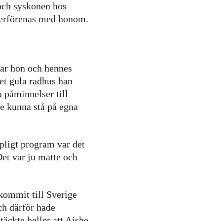
 och syskonen hos
 återförenas med honom.
var hon och hennes
det gula radhus han
a påminnelser till
te kunna stå på egna
apligt program var det
Det var ju matte och
 kommit till Sverige
h därför hade
äckte heller att Aishe