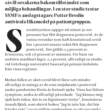
såväl orsakerna bakom tillståndet som
möjliga behandlingar. I en stor studie testar
SSMF:s anslagstagare Petter Brodin
antivirala läkemedel på patientgruppen.
S
ocialstyrelsen uppger att minst 30 000
personer har fått diagnosen postcovid. Av de
vuxna svenskar som haft konstaterad covid
har 2 procent senare också fått diagnosen
postcovid,. Det gällde 2,3 procent av
kvinnorna, och 1,6 procent av männen. För barn var
andelen märkbart lägre, 0,2 procent, allt enligt en studie
vid Göteborgs universitet baserad på primärvårdsdata
från vissa regioner.
Medan fallen av akut covid blivit färre och mindre
allvarliga är många av de som insjuknade i postcovid
under pandemins första år fortsatt sjuka. Vissa har lättare
symptom, andra är allvarligt påverkade. ”Jag känner mig
sjuk hela tiden, det är en lågintensiv tortyr”, konstaterar
Annah Björk, som skrivit boken ”Jag är inte här, det här
Nödvändiga
händer inte” (2023) utifrån upplevelsen av att vara sjuk i