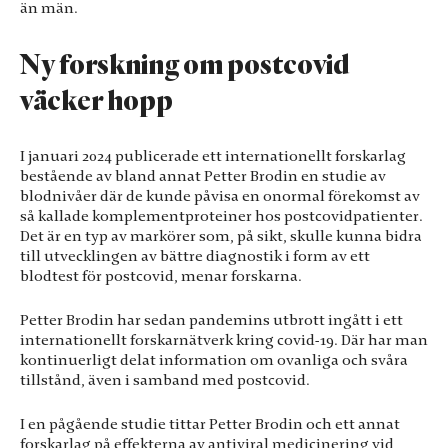
än män.
se personligt
anpassat
innehåll och
Ny forskning om postcovid
erbjudanden.
väcker hopp
I januari 2024 publicerade ett internationellt forskarlag
bestående av bland annat Petter Brodin en studie av
blodnivåer där de kunde påvisa en onormal förekomst av
så kallade komplementproteiner hos postcovidpatienter.
Det är en typ av markörer som, på sikt, skulle kunna bidra
till utvecklingen av bättre diagnostik i form av ett
blodtest för postcovid, menar forskarna.
Petter Brodin har sedan pandemins utbrott ingått i ett
internationellt forskarnätverk kring covid-19. Där har man
kontinuerligt delat information om ovanliga och svåra
tillstånd, även i samband med postcovid.
I en pågående studie tittar Petter Brodin och ett annat
forskarlag på effekterna av antiviral medicinering vid