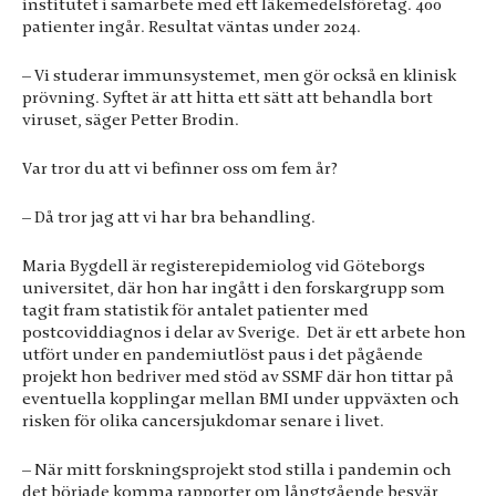
institutet i samarbete med ett läkemedelsföretag. 400
patienter ingår. Resultat väntas under 2024.
– Vi studerar immunsystemet, men gör också en klinisk
prövning. Syftet är att hitta ett sätt att behandla bort
viruset, säger Petter Brodin.
Var tror du att vi befinner oss om fem år?
– Då tror jag att vi har bra behandling.
Maria Bygdell är registerepidemiolog vid Göteborgs
universitet, där hon har ingått i den forskargrupp som
tagit fram statistik för antalet patienter med
postcoviddiagnos i delar av Sverige. Det är ett arbete hon
utfört under en pandemiutlöst paus i det pågående
projekt hon bedriver med stöd av SSMF där hon tittar på
eventuella kopplingar mellan BMI under uppväxten och
risken för olika cancersjukdomar senare i livet.
– När mitt forskningsprojekt stod stilla i pandemin och
det började komma rapporter om långtgående besvär