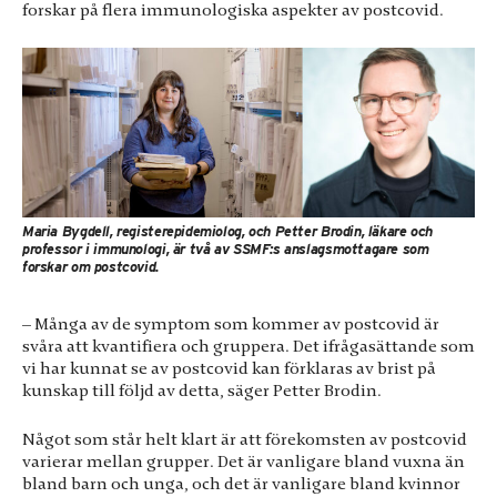
forskar på flera immunologiska aspekter av postcovid.
Upplevelse
För att vår
hemsida ska
prestera så bra
som möjligt
under ditt
besök. Om du
nekar de här
kakorna
kommer viss
funktionalitet
Maria Bygdell, registerepidemiolog, och Petter Brodin, läkare och
att försvinna
professor i immunologi, är två av SSMF:s anslagsmottagare som
från
forskar om postcovid.
hemsidan.
– Många av de symptom som kommer av postcovid är
svåra att kvantifiera och gruppera. Det ifrågasättande som
Marknadsföring
vi har kunnat se av postcovid kan förklaras av brist på
Genom att dela
kunskap till följd av detta, säger Petter Brodin.
med dig av dina
intressen och
Något som står helt klart är att förekomsten av postcovid
ditt beteende
varierar mellan grupper. Det är vanligare bland vuxna än
när du surfar ökar
bland barn och unga, och det är vanligare bland kvinnor
du chansen att få