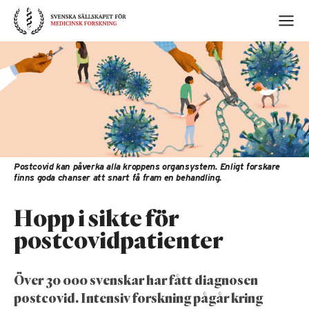
Skip
to
content
Postcovid kan påverka alla kroppens organsystem. Enligt forskare
finns goda chanser att snart få fram en behandling.
Hopp i sikte för
postcovidpatienter
Över 30 000 svenskar har fått diagnosen
postcovid. Intensiv forskning pågår kring