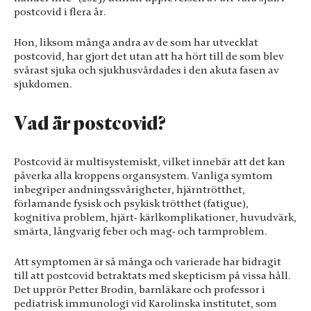
Dessa kakor
postcovid i flera år.
går inte att
välja bort. De
behövs för
Hon, liksom många andra av de som har utvecklat
att hemsidan
postcovid, har gjort det utan att ha hört till de som blev
över huvud
svårast sjuka och sjukhusvårdades i den akuta fasen av
taget ska
sjukdomen.
fungera.
Vad är postcovid?
Statistik
För att vi ska
Postcovid är multisystemiskt, vilket innebär att det kan
kunna
påverka alla kroppens organsystem. Vanliga symtom
förbättra
inbegriper andningssvårigheter, hjärntrötthet,
hemsidans
förlamande fysisk och psykisk trötthet (fatigue),
funktionalitet
kognitiva problem, hjärt- kärlkomplikationer, huvudvärk,
och
smärta, långvarig feber och mag- och tarmproblem.
uppbyggnad,
baserat på hur
hemsidan
Att symptomen är så många och varierade har bidragit
används.
till att postcovid betraktats med skepticism på vissa håll.
Det upprör Petter Brodin, barnläkare och professor i
pediatrisk immunologi vid Karolinska institutet, som