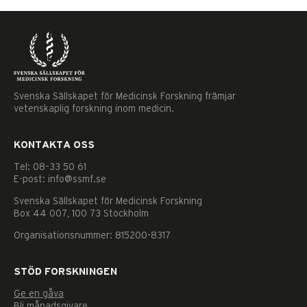
Svenska Sällskapet för Medicinsk Forskning främjar
vetenskaplig forskning inom medicin.
KONTAKTA OSS
Tel: 08–33 50 61
E-post: info@ssmf.se
Svenska Sällskapet för Medicinsk Forskning
Box 44 007, 100 73 Stockholm
Organisationsnummer: 815200-8317
STÖD FORSKNINGEN
Ge en gåva
Nödvändiga
Bli månadsgivare