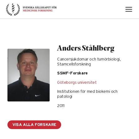
Skip
to
content
Anders Ståhlberg
Cancersjukdomar och tumörbiologi,
Stamcellsforskning
SSMF-Forskare
Göteborgs universitet
Institutionen för med biokemi och
patologi
2011
VISA ALLA FORSKARE