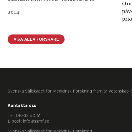
stu
påve
2014
pri
VISA ALLA FORSKARE
Svenska Sällskapet för Medicinsk Forskning främjar vetenskapli
Kontakta oss
Tel: 08–33 50 61
E-post: info@ssmf.se
Svenska Sällskapet för Medicinsk Forskning