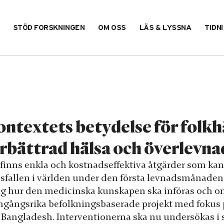
STÖD FORSKNINGEN
OM OSS
LÄS & LYSSNA
TIDN
ntextets betydelse för folkhä
rbättrad hälsa och överlevna
 finns enkla och kostnadseffektiva åtgärder som kan 
sfallen i världen under den första levnadsmånaden. 
ng hur den medicinska kunskapen ska införas och oms
mgångsrika befolkningsbaserade projekt med fokus p
 Bangladesh. Interventionerna ska nu undersökas i st