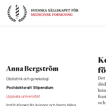
Skip
to
content
Ko
Anna Bergström
fö
Det
Obstetrik och gynekologi
död
Postdoktoralt Stipendium
kri
fra
Uppsala universitet
och
Institutionen för kvinnor och barns hälsa