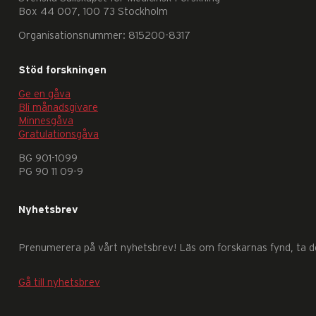
Box 44 007, 100 73 Stockholm
Organisationsnummer: 815200-8317
Stöd forskningen
Ge en gåva
Bli månadsgivare
Nödvändiga
Minnesgåva
Dessa
Gratulationsgåva
kakor
BG 901-1099
går
PG 90 11 09-9
inte
att
Nyhetsbrev
välja
bort.
Prenumerera på vårt nyhetsbrev! Läs om forskarnas fynd, ta del
De
behövs
Gå till nyhetsbrev
för