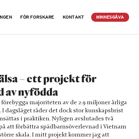
INGEN
FÖR FORSKARE
KONTAKT
MINNESGÅVA
lsa – ett projekt för
d av nyfödda
förebygga majoriteten av de 2.9 miljoner årliga
I dagsläget råder det dock stor kunskapsbrist
ättas i praktiken. Nyligen avslutades två
å att förbättra spädbarnsöverlevnad i Vietnam
örre skala. I mitt projekt kommer jag att