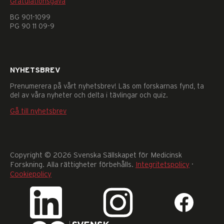
Gratulationsgåva
går
BG 901-1099
inte
PG 90 11 09-9
att
välja
bort.
De
behövs
NYHETSBREV
för
Prenumerera på vårt nyhetsbrev! Läs om forskarnas fynd, ta
att
del av våra nyheter och delta i tävlingar och quiz.
hemsidan
över
Gå till nyhetsbrev
huvud
taget
ska
fungera.
Copyright © 2026 Svenska Sällskapet för Medicinsk
Statistik
Forskning. Alla rättigheter förbehålls.
Integritetspolicy
·
För
Cookiepolicy
att
vi
ska
kunna
förbättra