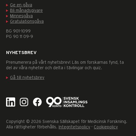
Dessa kakor
Ge en gåva
går inte att
Bli månadsgivare
välja bort. De
Minnesgåva
behövs för
Gratulationsgåva
att hemsidan
över huvud
BG 901-1099
taget ska
PG 90 11 09-9
fungera.
NYHETSBREV
Statistik
Prenumerera på vårt nyhetsbrev! Läs om forskarnas fynd, ta
För att vi ska
del av våra nyheter och delta i tävlingar och quiz.
kunna
Gå till nyhetsbrev
förbättra
hemsidans
funktionalitet
och
uppbyggnad,
baserat på hur
hemsidan
används.
Copyright © 2026 Svenska Sällskapet för Medicinsk Forskning.
Alla rättigheter förbehålls.
Integritetspolicy
·
Cookiepolicy