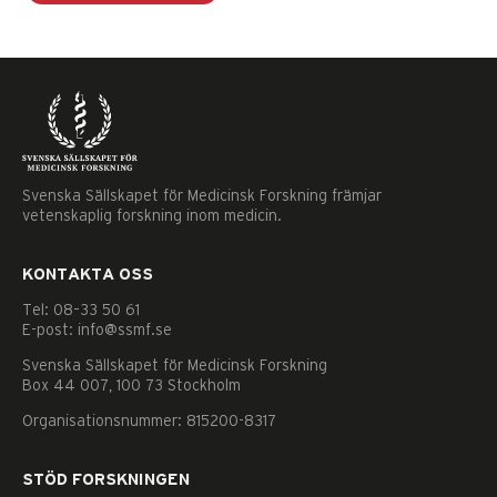
Svenska Sällskapet för Medicinsk Forskning främjar
vetenskaplig forskning inom medicin.
KONTAKTA OSS
Tel: 08–33 50 61
E-post: info@ssmf.se
Svenska Sällskapet för Medicinsk Forskning
Box 44 007, 100 73 Stockholm
Organisationsnummer: 815200-8317
Nödvändiga
STÖD FORSKNINGEN