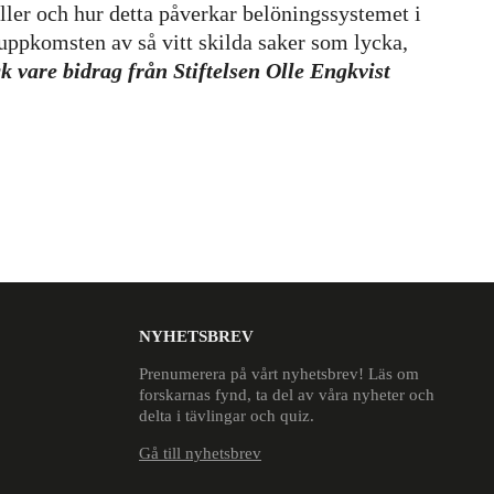
ler och hur detta påverkar belöningssystemet i
ppkomsten av så vitt skilda saker som lycka,
k vare bidrag från Stiftelsen Olle Engkvist
NYHETSBREV
Prenumerera på vårt nyhetsbrev! Läs om
forskarnas fynd, ta del av våra nyheter och
delta i tävlingar och quiz.
Gå till nyhetsbrev