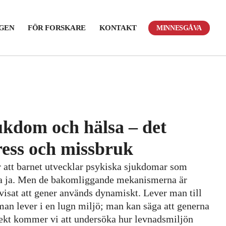
NGEN
FÖR FORSKARE
KONTAKT
MINNESGÅVA
jukdom och hälsa – det
ress och missbruk
ör att barnet utvecklar psykiska sjukdomar som
vara ja. Men de bakomliggande mekanismerna är
visat att gener används dynamiskt. Lever man till
an lever i en lugn miljö; man kan säga att generna
ekt kommer vi att undersöka hur levnadsmiljön