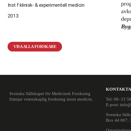
prog
Inst f klinisk- & experimentell medicin
avko
2013
dep
Byg
VISA ALLA FORSKARE
KONTAKTA
Svenska Sällskapet för Medicinsk Forskning
främjar vetenskaplig forskning inom medicin.
Tel: 08–33 5
E-post: info
Svenska Sälls
Box 44 007, 
Organisatio