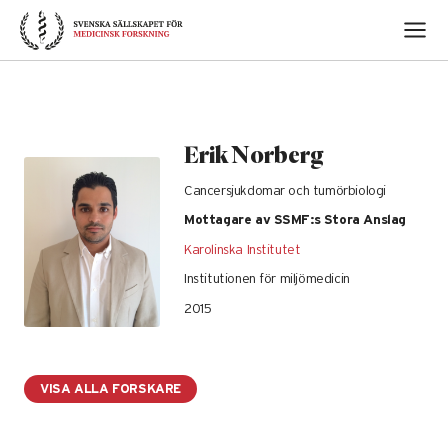
Skip
to
content
Erik Norberg
Cancersjukdomar och tumörbiologi
Mottagare av SSMF:s Stora Anslag
Karolinska Institutet
Institutionen för miljömedicin
2015
VISA ALLA FORSKARE