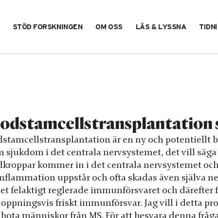
STÖD FORSKNINGEN
OM OSS
LÄS & LYSSNA
TIDN
odstamcellstransplantation
dstamcellstransplantation är en ny och potentiellt 
en sjukdom i det centrala nervsystemet, det vill sä
dkroppar kommer in i det centrala nervsystemet och
inflammation uppstår och ofta skadas även själva ne
det felaktigt reglerade immunförsvaret och därefter
hoppningsvis friskt immunförsvar. Jag vill i detta p
 bota människor från MS. För att besvara denna frå