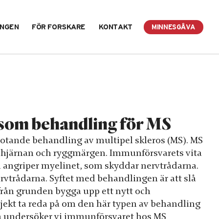
INGEN
FÖR FORSKARE
KONTAKT
MINNESGÅVA
 som behandling för MS
botande behandling av multipel skleros (MS). MS
ga hjärnan och ryggmärgen. Immunförsvarets vita
 angriper myelinet, som skyddar nervtrådarna.
rvtrådarna. Syftet med behandlingen är att slå
 från grunden bygga upp ett nytt och
rojekt ta reda på om den här typen av behandling
ga undersöker vi immunförsvaret hos MS