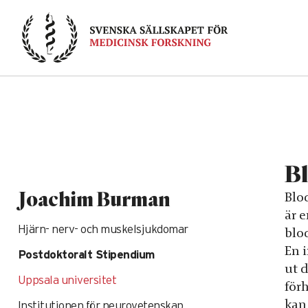
Skip
to
content
Bl
Joachim Burman
Blo
är 
Hjärn- nerv- och muskelsjukdomar
blo
En 
Postdoktoralt Stipendium
ut 
Uppsala universitet
för
kan
Institutionen för neurovetenskap