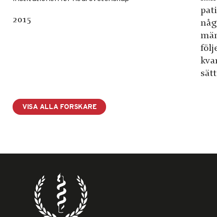
pat
2015
någ
män
föl
kva
sät
VISA ALLA FORSKARE