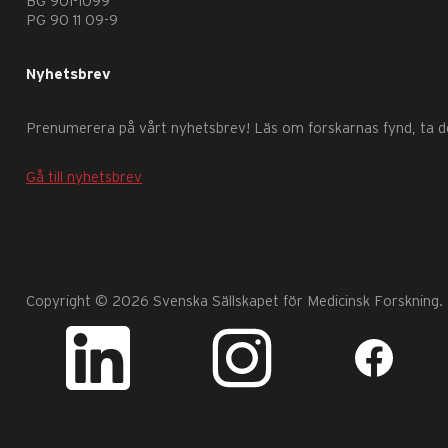
att
BG 901-1099
PG 90 11 09-9
hemsidan
över
Nyhetsbrev
huvud
taget
Prenumerera på vårt nyhetsbrev! Läs om forskarnas fynd, ta del
ska
fungera.
Gå till nyhetsbrev
Statistik
För
att
vi
ska
Copyright © 2026 Svenska Sällskapet för Medicinsk Forskning. A
kunna
förbättra
hemsidans
funktionalitet
och
uppbyggnad,