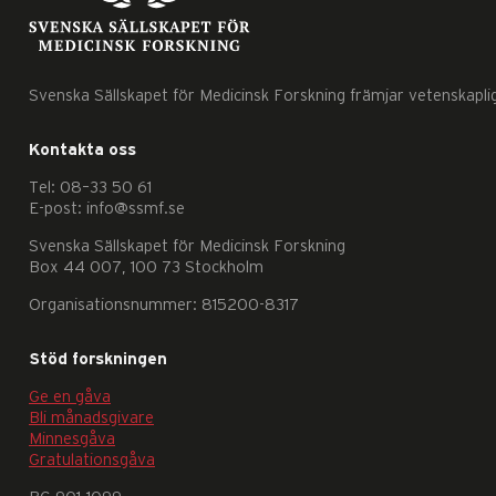
Svenska Sällskapet för Medicinsk Forskning främjar vetenskapli
Kontakta oss
Nödvändiga
Tel: 08–33 50 61
Dessa
E-post: info@ssmf.se
kakor
Svenska Sällskapet för Medicinsk Forskning
går
Box 44 007, 100 73 Stockholm
inte
Organisationsnummer: 815200-8317
att
välja
Stöd forskningen
bort.
Ge en gåva
De
Bli månadsgivare
behövs
Minnesgåva
Gratulationsgåva
för