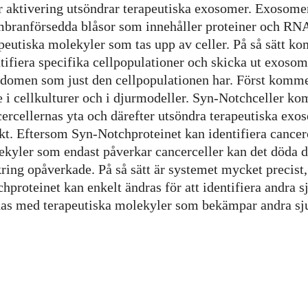
r aktivering utsöndrar terapeutiska exosomer. Exosomer
branförsedda blåsor som innehåller proteiner och RN
peutiska molekyler som tas upp av celler. På så sätt 
tifiera specifika cellpopulationer och skicka ut exoso
domen som just den cellpopulationen har. Först kommer 
 i cellkulturer och i djurmodeller. Syn-Notchceller ko
ercellernas yta och därefter utsöndra terapeutiska exo
kt. Eftersom Syn-Notchproteinet kan identifiera cance
kyler som endast påverkar cancerceller kan det döda de
ing opåverkade. På så sätt är systemet mycket precist,
hproteinet kan enkelt ändras för att identifiera andra
das med terapeutiska molekyler som bekämpar andra s