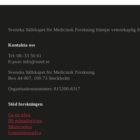
Svenska Sällskapet för Medicinsk Forskning främjar vetenskaplig 
Kontakta oss
Nödvändiga
Tel: 08–33 50 61
Dessa
E-post: info@ssmf.se
kakor
Svenska Sällskapet för Medicinsk Forskning
går
Box 44 007, 100 73 Stockholm
inte
Organisationsnummer: 815200-8317
att
välja
Stöd forskningen
bort.
Ge en gåva
De
Bli månadsgivare
behövs
Minnesgåva
för
Gratulationsgåva