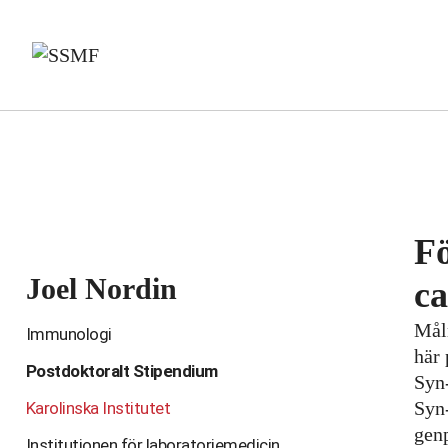
Skip
to
content
Fö
Joel Nordin
ca
Målr
Immunologi
här 
Postdoktoralt Stipendium
Syn-
Syn-
Karolinska Institutet
gen
Institutionen för laboratoriemedicin