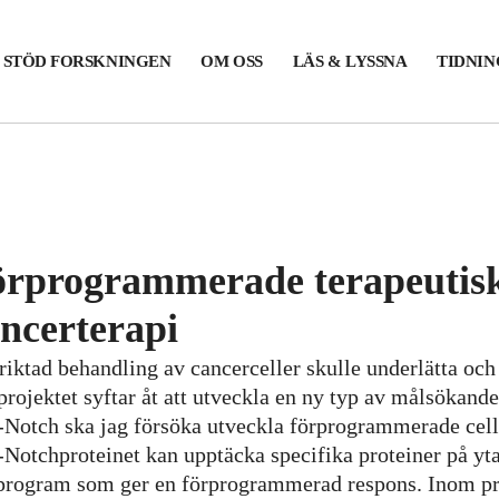
STÖD FORSKNINGEN
OM OSS
LÄS & LYSSNA
TIDNI
rprogrammerade terapeutiska
ncerterapi
iktad behandling av cancerceller skulle underlätta och 
projektet syftar åt att utveckla en ny typ av målsökand
Notch ska jag försöka utveckla förprogrammerade celle
Notchproteinet kan upptäcka specifika proteiner på ytan 
program som ger en förprogrammerad respons. Inom pr