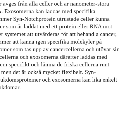
 avges från alla celler och är nanometer-stora
A. Exosomerna kan laddas med specifika
kommer Syn-Notchprotein utrustade celler kunna
mer som är laddat med ett protein eller RNA mot
systemet att utvärderas för att behandla cancer,
mmer att känna igen specifika molekyler på
somer som tas upp av cancercellerna och utövar sin
rcellerna och exosomerna därefter laddas med
m specifikt och lämna de friska cellerna runt
 men det är också mycket flexibelt. Syn-
 sjukdomsproteiner och exosomerna kan lika enkelt
jukdomar.