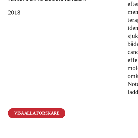
efte
mem
2018
tera
iden
sjuk
både
canc
effe
mole
omkr
Notc
lad
VISA ALLA FORSKARE