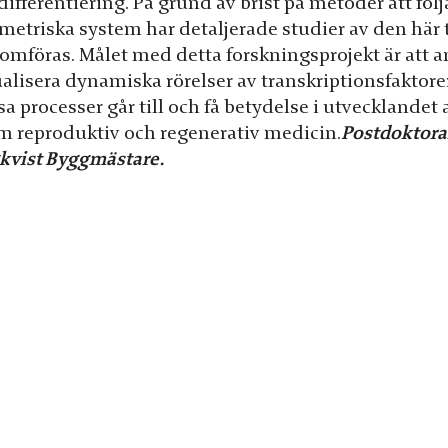
differentiering. På grund av brist på metoder att fö
metriska system har detaljerade studier av den här t
omföras. Målet med detta forskningsprojekt är att a
ualisera dynamiska rörelser av transkriptionsfaktore
sa processer går till och få betydelse i utveckland
m reproduktiv och regenerativ medicin.
Postdoktoral
kvist Byggmästare.