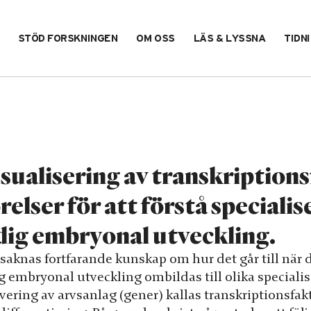
STÖD FORSKNINGEN
OM OSS
LÄS & LYSSNA
TIDN
sualisering av transkription
relser för att förstå speciali
dig embryonal utveckling.
saknas fortfarande kunskap om hur det går till när d
g embryonal utveckling ombildas till olika specialis
vering av arvsanlag (gener) kallas transkriptionsfakt