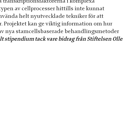
lja transkriptionsfaktorerna i komplexa
ypen av cellprocesser hittills inte kunnat
nvända helt nyutvecklade tekniker för att
r. Projektet kan ge viktig information om hur
et av nya stamcellsbaserade behandlingsmetoder
t stipendium tack vare bidrag från Stiftelsen Olle