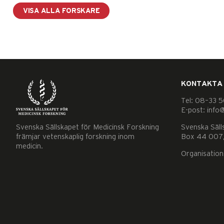
VISA ALLA FORSKARE
KONTAKTA
Nödvändiga
Tel: 08–33 5
Dessa kakor
E-post: info
går inte att
Svenska Sällskapet för Medicinsk Forskning
Svenska Säll
välja bort. De
främjar vetenskaplig forskning inom
Box 44 007,
behövs för
medicin.
Organisatio
att hemsidan
över huvud
taget ska
fungera.