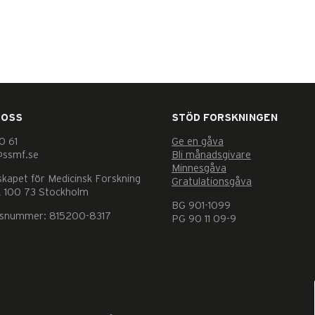
 OSS
STÖD FORSKNINGEN
0 61
Ge en gåva
@ssmf.se
Bli månadsgivare
Minnesgåva
skapet för Medicinsk Forskning
Gratulationsgåva
 100 73 Stockholm
BG 901-1099
nsnummer: 815200-8317
PG 90 11 09-9