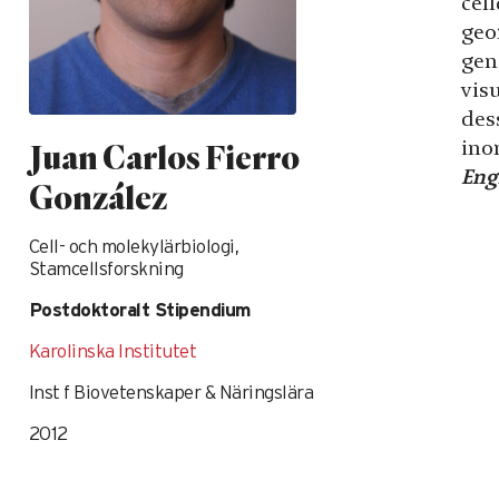
cell
geo
gen
vis
des
ino
Juan Carlos Fierro
Eng
González
Cell- och molekylärbiologi,
Stamcellsforskning
Postdoktoralt Stipendium
Karolinska Institutet
Inst f Biovetenskaper & Näringslära
2012