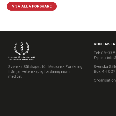
VISA ALLA FORSKARE
KONTAKTA
Nödvändiga
Tel: 08–33 5
Dessa kakor
E-post: info
går inte att
Svenska Sällskapet för Medicinsk Forskning
Svenska Säll
välja bort. De
främjar vetenskaplig forskning inom
Box 44 007,
behövs för
medicin.
Organisatio
att hemsidan
över huvud
taget ska
fungera.