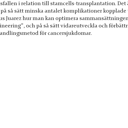
fallen i relation till stamcells-transplantation. Det
 på så sätt minska antalet komplikationer kopplade t
ius Juarez hur man kan optimera sammansättningen av
ineering”, och på så sätt vidareutveckla och förbät
andlingsmetod för cancersjukdomar.