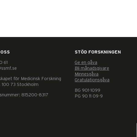
 OSS
STÖD FORSKNINGEN
0 61
Ge en gåva
@ssmf.se
Bli månadsgivare
Minnesgåva
skapet för Medicinsk Forskning
Gratulationsgåva
 100 73 Stockholm
BG 901-1099
nsnummer: 815200-8317
PG 90 11 09-9