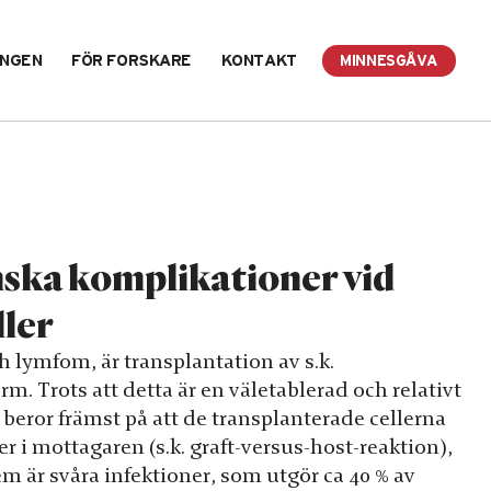
INGEN
FÖR FORSKARE
KONTAKT
MINNESGÅVA
nska komplikationer vid
ler
lymfom, är transplantation av s.k.
. Trots att detta är en väletablerad och relativt
eror främst på att de transplanterade cellerna
 i mottagaren (s.k. graft-versus-host-reaktion),
lem är svåra infektioner, som utgör ca 40 % av