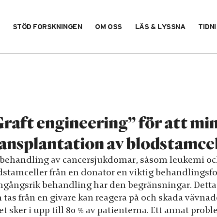
STÖD FORSKNINGEN
OM OSS
LÄS & LYSSNA
TIDN
raft engineering” för att mi
ansplantation av blodstamcel
 behandling av cancersjukdomar, såsom leukemi och 
stamceller från en donator en viktig behandlingsform
mgångsrik behandling har den begränsningar. Detta b
 tas från en givare kan reagera på och skada vävnader
et sker i upp till 80 % av patienterna. Ett annat prob