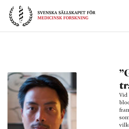
Skip
to
content
”G
tr
Vid
blod
fra
som
vilk