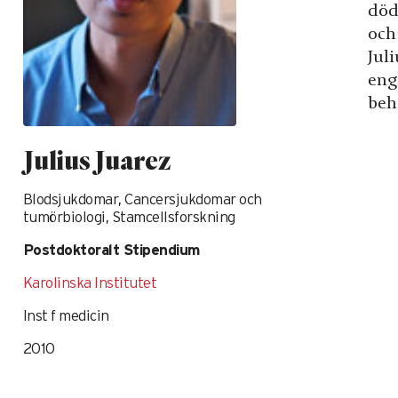
döds
och
Jul
eng
beh
Julius Juarez
Blodsjukdomar, Cancersjukdomar och
tumörbiologi, Stamcellsforskning
Postdoktoralt Stipendium
Karolinska Institutet
Inst f medicin
2010