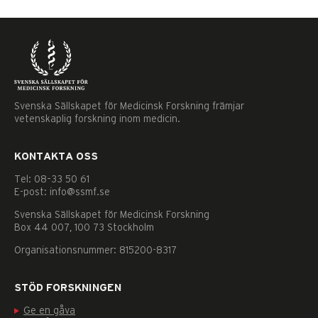
Svenska Sällskapet för Medicinsk Forskning främjar
vetenskaplig forskning inom medicin.
KONTAKTA OSS
Tel: 08–33 50 61
E-post: info@ssmf.se
Svenska Sällskapet för Medicinsk Forskning
Box 44 007, 100 73 Stockholm
Organisationsnummer: 815200-8317
STÖD FORSKNINGEN
Nödvändiga
Ge en gåva