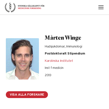
Skip
to
content
Mårten Winge
Hudsjukdomar, Immunologi
Postdoktoralt Stipendium
Karolinska Institutet
Inst f medicin
2013
VISA ALLA FORSKARE