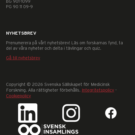
BG 901-1099
går
PG 90 11 09-9
inte
att
välja
bort.
NYHETSBREV
De
behövs
Prenumerera på vårt nyhetsbrev! Läs om forskarnas fynd, ta
för
del av våra nyheter och delta i tävlingar och quiz.
att
Gå till nyhetsbrev
hemsidan
över
huvud
taget
ska
Copyright © 2026 Svenska Sällskapet för Medicinsk
fungera.
Forskning. Alla rättigheter förbehålls.
Integritetspolicy
·
Statistik
Cookiepolicy
För
att
vi
ska
kunna
förbättra