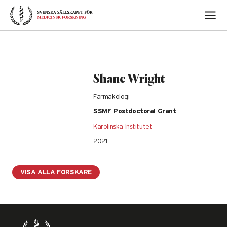
Skip
to
content
Shane Wright
Farmakologi
SSMF Postdoctoral Grant
Karolinska Institutet
2021
VISA ALLA FORSKARE