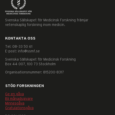
Svenska Sällskapet för Medicinsk Forskning främjar
vetenskaplig forskning inom medicin.
KONTAKTA OSS
Tel: 08–33 50 61
E-post: info@ssmf.se
Svenska Sällskapet för Medicinsk Forskning
Box 44 007, 100 73 Stockholm
Organisationsnummer: 815200-8317
STÖD FORSKNINGEN
Ge en gåva
Bli månadsgivare
Minnesgåva
Nödvändiga
Gratulationsgåva
Dessa
kakor