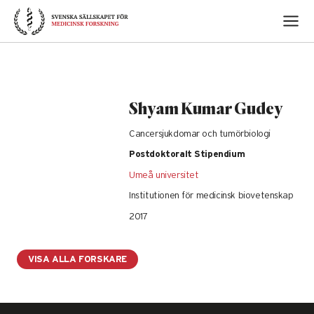
Skip
to
content
Shyam Kumar Gudey
Cancersjukdomar och tumörbiologi
Postdoktoralt Stipendium
Umeå universitet
Institutionen för medicinsk biovetenskap
2017
VISA ALLA FORSKARE