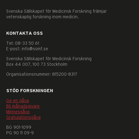
Svenska Sällskapet för Medicinsk Forskning främjar
vetenskaplig forskning inom medicin.
KONTAKTA OSS
Tel: 08–33 50 61
E-post: info@ssmf.se
Svenska Sällskapet för Medicinsk Forskning
Box 44 007, 100 73 Stockholm
Organisationsnummer: 815200-8317
STÖD FORSKNINGEN
Ge en gåva
Bli månadsgivare
Minnesgåva
Gratulationsgåva
Nödvändiga
BG 901-1099
Dessa
PG 90 11 09-9
kakor