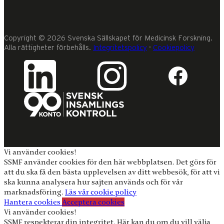
Copyright © 2026 Svenska Sällskapet för Medicinsk Forskning.
Alla rättigheter förbehålls.
Integritetspolicy
·
Cookiepolicy
Vi använder cookies!
SSMF använder cookies för den här webbplatsen. Det görs för
att du ska få den bästa upplevelsen av ditt webbesök, för att vi
ska kunna analysera hur sajten används och för vår
marknadsföring.
Läs vår cookie policy
Hantera cookies
Acceptera cookies
Vi använder cookies!
SSMF respekterar din integritet. Här kan du om du vill välja