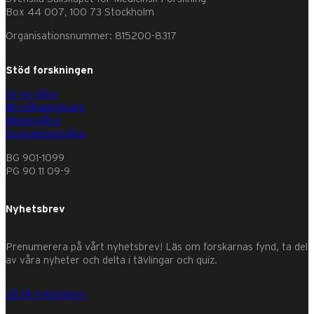
Box 44 007, 100 73 Stockholm
Organisationsnummer: 815200-8317
Stöd forskningen
Ge en gåva
Bli månadsgivare
Minnesgåva
Gratulationsgåva
BG 901-1099
PG 90 11 09-9
Nyhetsbrev
Prenumerera på vårt nyhetsbrev! Läs om forskarnas fynd, ta del
av våra nyheter och delta i tävlingar och quiz.
Gå till nyhetsbrev