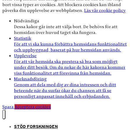
bort vissa typer av cookies. Att blockera cookies kan ibland
påverka din upplevelse av webbplatsen.
Läs vår cookie policy
Nödvändiga
Dessa kakor går inte att välja bort. De behövs för att
hemsidan över huvud taget ska fungera.
Statistik
För att vi ska kunna förbättra hemsidans funktionalitet
och uppbyggnad, baserat på hur hemsidan används.
Upplevelse
För att vår hemsida ska prestera så bra som möjligt
under ditt besök. Om du nekar de här kakorna kommer
viss funktionalitet att försvinna från hemsidan.
Marknadsföring
Genom att dela med dig av dina intressen och ditt
beteende när du surfar ökar du chansen att få se
personligt anpassat innehåll och erbjudanden.
Spara
Acceptera cookies
STÖD FORSKNINGEN