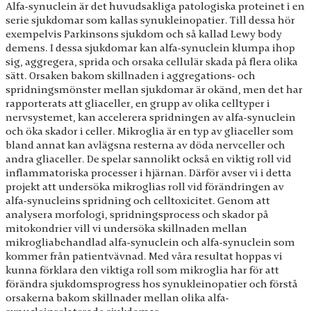
Alfa-synuclein är det huvudsakliga patologiska proteinet i en
serie sjukdomar som kallas synukleinopatier. Till dessa hör
exempelvis Parkinsons sjukdom och så kallad Lewy body
demens. I dessa sjukdomar kan alfa-synuclein klumpa ihop
sig, aggregera, sprida och orsaka cellulär skada på flera olika
sätt. Orsaken bakom skillnaden i aggregations- och
spridningsmönster mellan sjukdomar är okänd, men det har
rapporterats att gliaceller, en grupp av olika celltyper i
nervsystemet, kan accelerera spridningen av alfa-synuclein
och öka skador i celler. Mikroglia är en typ av gliaceller som
bland annat kan avlägsna resterna av döda nervceller och
andra gliaceller. De spelar sannolikt också en viktig roll vid
inflammatoriska processer i hjärnan. Därför avser vi i detta
projekt att undersöka mikroglias roll vid förändringen av
alfa-synucleins spridning och celltoxicitet. Genom att
analysera morfologi, spridningsprocess och skador på
mitokondrier vill vi undersöka skillnaden mellan
mikrogliabehandlad alfa-synuclein och alfa-synuclein som
kommer från patientvävnad. Med våra resultat hoppas vi
kunna förklara den viktiga roll som mikroglia har för att
förändra sjukdomsprogress hos synukleinopatier och förstå
orsakerna bakom skillnader mellan olika alfa-