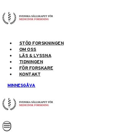
Skip
to
content
STÖD FORSKNINGEN
OM OSS
LÄS & LYSSNA
TIDNINGEN
FÖR FORSKARE
KONTAKT
MINNESGÅVA