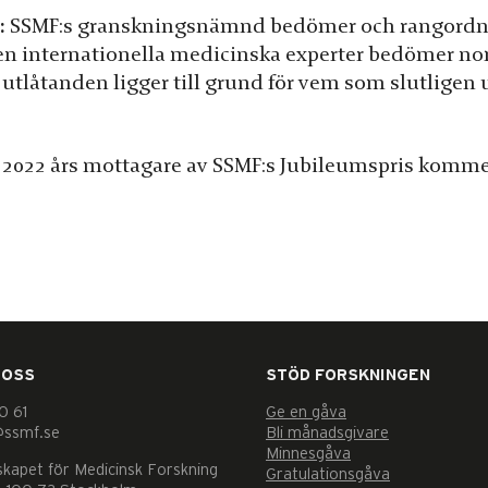
:
SSMF:s granskningsnämnd bedömer och rangordn
n internationella medicinska experter bedömer n
låtanden ligger till grund för vem som slutligen u
 2022 års mottagare av SSMF:s Jubileumspris komme
 OSS
STÖD FORSKNINGEN
0 61
Ge en gåva
@ssmf.se
Bli månadsgivare
Minnesgåva
skapet för Medicinsk Forskning
Gratulationsgåva