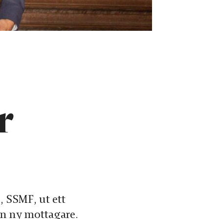
r
, SSMF, ut ett
en ny mottagare.