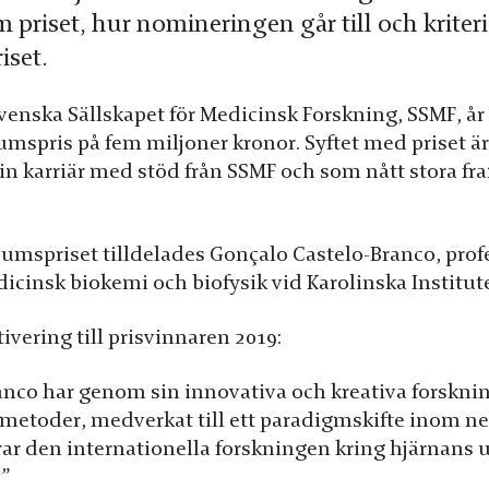
 priset, hur nomineringen går till och kriter
iset.
enska Sällskapet för Medicinsk Forskning, SSMF, år 2
eumspris på fem miljoner kronor. Syftet med priset ä
sin karriär med stöd från SSMF och som nått stora 
leumspriset tilldelades Gonçalo Castelo-Branco, prof
icinsk biokemi och biofysik vid Karolinska Institute
ivering till prisvinnaren 2019:
anco har genom sin innovativa och kreativa forskn
 metoder, medverkat till ett paradigmskifte inom n
rar den internationella forskningen kring hjärnans u
.”