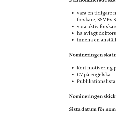
Den nominerade ska
möjligt under
ditt besök.
vara en tidigare 
Om du nekar
forskare, SSMF:s 
de här
vara aktiv forska
kakorna
ha avlagt doktor
kommer viss
inneha en anställ
funktionalitet
att försvinna
Nomineringen ska in
från
hemsidan.
Kort motivering 
CV på engelska.
Publikationslista
Marknadsföring
Genom att dela
med dig av dina
Nomineringen skicka
intressen och
ditt beteende när
Sista datum för nomi
du surfar ökar du