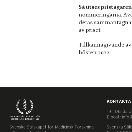
chansen att få se
Så utses pristagaren
personligt
nomineringarna. Äve
anpassat
deras sammantagna ut
innehåll och
av priset.
erbjudanden.
Tillkännagivande av
hösten 2022.
KONTAKTA
Tel: 08–33 5
E-post: info
Svenska Sällskapet för Medicinsk Forskning
Svenska Säll