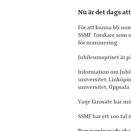
Statistik
Nu är det dags at
För att vi ska
kunna
förbättra
För att kunna bli no
hemsidans
SSMF. Forskare som e
funktionalitet
för nominering.
och
uppbyggnad,
Jubileumspriset är på
baserat på
hur hemsidan
Information om Jubil
används.
universitet, Linköpin
universitet, Uppsala 
Upplevelse
Varje lärosäte har mö
För att vår
hemsida ska
SSMF har ett 100-tal
prestera så
bra som