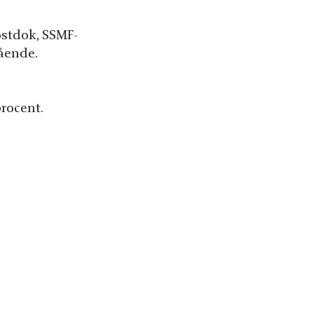
ostdok, SSMF-
gående.
procent.