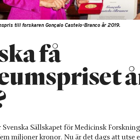
spris till forskaren Gonçalo Castelo-Branco år 2019.
ska få
leumspriset å
?
ar Svenska Sällskapet för Medicinsk Forskning
fem miljoner kronor. Nu är det dags att utse 