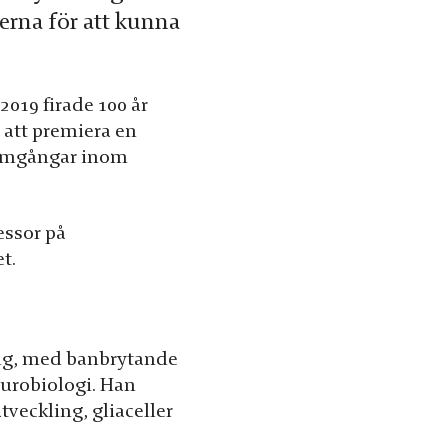
ierna för att kunna
019 firade 100 år
r att premiera en
framgångar inom
essor på
t.
ing, med banbrytande
eurobiologi. Han
tveckling, gliaceller