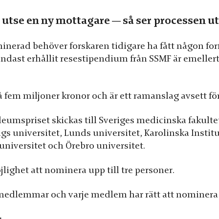
t utse en ny mottagare — så ser processen ut
minerad behöver forskaren tidigare ha fått någon for
ndast erhållit resestipendium från SSMF är emellerti
 fem miljoner kronor och är ett ramanslag avsett fö
eumspriset skickas till Sveriges medicinska fakulte
gs universitet, Lunds universitet, Karolinska Instit
universitet och Örebro universitet.
jlighet att nominera upp till tre personer.
 medlemmar och varje medlem har rätt att nominera e