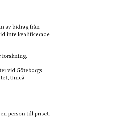
m av bidrag från
d inte kvalificerade
r forskning.
ter vid Göteborgs
utet, Umeå
n person till priset.