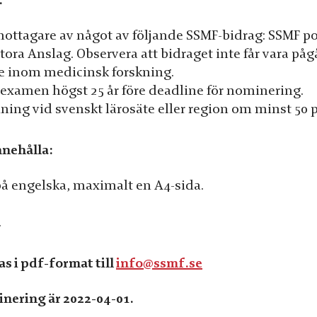
:
mottagare av något av följande SSMF-bidrag: SSMF p
Stora Anslag. Observera att bidraget inte får vara på
re inom medicinsk forskning.
sexamen högst 25 år före deadline för nominering.
ning vid svenskt lärosäte eller region om minst 50 
nehålla:
på engelska, maximalt en A4-sida.
.
s i pdf-format till
info@ssmf.se
nering är 2022-04-01.