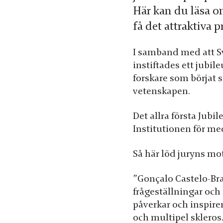
Här kan du läsa om
få det attraktiva pr
I samband med att Sv
instiftades ett jubil
forskare som börjat 
vetenskapen.
Nödvändiga
Dessa kakor
Det allra första Jubi
går inte att
Institutionen för med
välja bort. De
behövs för
Så här löd juryns mot
att hemsidan
över huvud
”Gonçalo Castelo-Br
taget ska
frågeställningar och
fungera.
påverkar och inspire
och multipel skleros