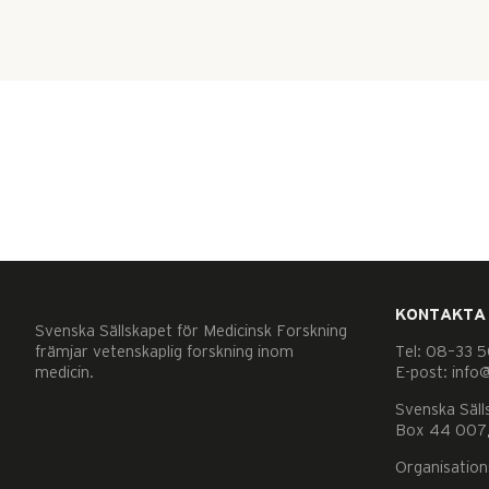
KONTAKTA
Svenska Sällskapet för Medicinsk Forskning
främjar vetenskaplig forskning inom
Tel: 08–33 5
medicin.
E-post: info
Svenska Säll
Box 44 007,
Organisatio