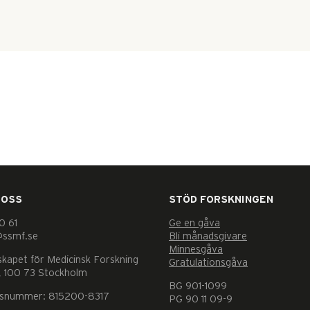
 OSS
STÖD FORSKNINGEN
0 61
Ge en gåva
@ssmf.se
Bli månadsgivare
Minnesgåva
skapet för Medicinsk Forskning
Gratulationsgåva
 100 73 Stockholm
BG 901-1099
nsnummer: 815200-8317
PG 90 11 09-9