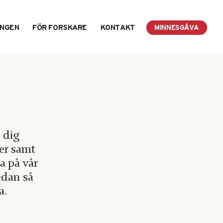
INGEN
FÖR FORSKARE
KONTAKT
MINNESGÅVA
 dig
er samt
a på vår
nedan så
a.