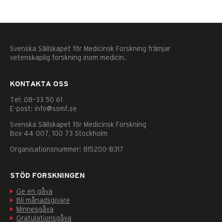
se personligt
anpassat
innehåll och
erbjudanden.
Svenska Sällskapet för Medicinsk Forskning främjar
vetenskaplig forskning inom medicin.
KONTAKTA OSS
Tel: 08–33 50 61
E-post: info@ssmf.se
Svenska Sällskapet för Medicinsk Forskning
Box 44 007, 100 73 Stockholm
Organisationsnummer: 815200-8317
STÖD FORSKNINGEN
Ge en gåva
Bli månadsgivare
Minnesgåva
Gratulationsgåva