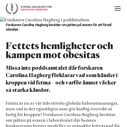
Skip
to
content
Forskaren Carolina Hagberg berättar om jakten på svaren för att förstå
obesitas.
Fettets hemligheter och
kampen mot obesitas
Missa inte poddsamtalet där forskaren
Carolina Hagberg förklarar vad som händer i
kroppen vid fetma – och varför ämnet väcker
så starka känslor.
Fetma är en av vår tids största globala hälsoutmaningar,
men vad är det egentligen som gör kraftig övervikt så
farlig för kroppen? Forskaren Carolina Hagberg berättar
om jakten på svaren i laboratoriet där hennes
forskargrupp bygger modeller av mänsklig fettvävnad för