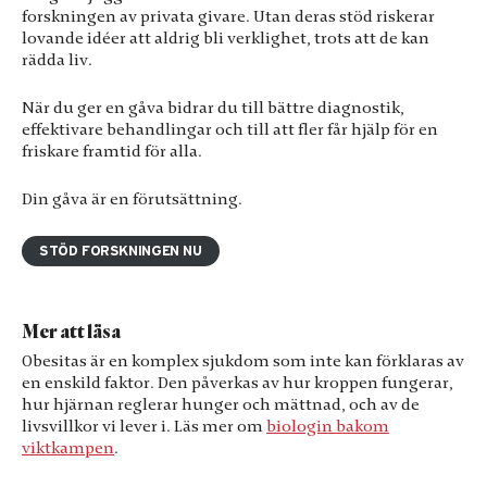
Upplevelse
forskningen av privata givare. Utan deras stöd riskerar
För att vår
lovande idéer att aldrig bli verklighet, trots att de kan
hemsida ska
rädda liv.
prestera så bra
som möjligt
När du ger en gåva bidrar du till bättre diagnostik,
under ditt
effektivare behandlingar och till att fler får hjälp för en
besök. Om du
friskare framtid för alla.
nekar de här
kakorna
Din gåva är en förutsättning.
kommer viss
funktionalitet
att försvinna
STÖD FORSKNINGEN NU
från
hemsidan.
Mer att läsa
Marknadsföring
Obesitas är en komplex sjukdom som inte kan förklaras av
Genom att dela
en enskild faktor. Den påverkas av hur kroppen fungerar,
med dig av dina
hur hjärnan reglerar hunger och mättnad, och av de
intressen och
livsvillkor vi lever i. Läs mer om
biologin bakom
ditt beteende
viktkampen
.
när du surfar ökar
du chansen att få