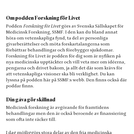
Dessa kakor
går inte att
välja bort. De
Om podden Forskning för Livet
behövs för
att hemsidan
Podden
Forskning för Livet
görs av Svenska Sällskapet för
över huvud
Medicinsk Forskning, SSMF. I den kan du bland annat
taget ska
höra om vetenskapliga fynd, ta del av personliga
fungera.
givarberättelser och möta forskartalangerna som
förbättrar behandlingar och förebygger sjukdomar.
Forskning för Livet är podden för dig som är nyfiken på
Statistik
nya medicinska upptäckter och vill veta mer om idéerna,
För att vi ska
pengarna och drivet bakom, ja allt det där som krävs för
kunna
att vetenskapliga visioner ska bli verklighet. Du kan
förbättra
lyssna på podden här på SSMF:s webb. Den finns också där
hemsidans
poddar finns.
funktionalitet
och
Din gåva gör skillnad
uppbyggnad,
baserat på hur
Medicinsk forskning är avgörande för framtidens
hemsidan
behandlingar men den är också beroende av finansiering
används.
som ofta inte räcker till.
I dag möjliggörs stora delar av den fria medicinska