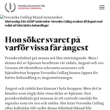
Skip
to
content
Med anslag från SSMF undersöker Veronika Csillag orsaken till ångest med
målet att hitta bättra behandlingar.
Hon söker svaret på
varför vissa får ångest
Periakveduktal grå massa må låta intetsägande. Men i
denna del av hjärnan bearbetas vår rädsla, ångest och oro.
Genom att identifiera relevanta neuroner och
hjärnkretsar hoppas Veronika Csillag kunna öppna för
bättre behandling av ångeststörningar.
Ångest och rädsla kan kännas i hela kroppen. Men det är
känslor som utgår från vissa delar av hjärnan. Den
periakveduktala grå massan är ett centralt område för
signaler som rör oro och rädsla. Här letar Veronika Csillag
efter ledtrådar till varför dessa tillstånd ibland blir