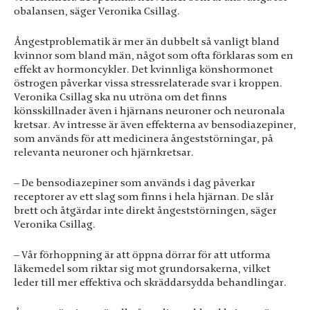
Dessa kakor
obalansen, säger Veronika Csillag.
går inte att
välja bort. De
Ångestproblematik är mer än dubbelt så vanligt bland
behövs för
att hemsidan
kvinnor som bland män, något som ofta förklaras som en
över huvud
effekt av hormoncykler. Det kvinnliga könshormonet
taget ska
östrogen påverkar vissa stressrelaterade svar i kroppen.
fungera.
Veronika Csillag ska nu utröna om det finns
könsskillnader även i hjärnans neuroner och neuronala
kretsar. Av intresse är även effekterna av bensodiazepiner,
som används för att medicinera ångeststörningar, på
Statistik
relevanta neuroner och hjärnkretsar.
För att vi ska
kunna
förbättra
– De bensodiazepiner som används i dag påverkar
hemsidans
receptorer av ett slag som finns i hela hjärnan. De slår
funktionalitet
brett och åtgärdar inte direkt ångeststörningen, säger
och
Veronika Csillag.
uppbyggnad,
baserat på hur
– Vår förhoppning är att öppna dörrar för att utforma
hemsidan
läkemedel som riktar sig mot grundorsakerna, vilket
används.
leder till mer effektiva och skräddarsydda behandlingar.