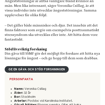
Ångeststörningar är alltså vanligare bland kvinnor än
Upplevelse
män. Men lika intressant, säger Veronika Csillag, är att
För att vår
vissa individer inte utvecklar ångeststörningar. Samma
hemsida ska
upplevelser får olika följd.
prestera så bra
som möjligt
– Det gäller både människor och djur. Det innebär att det
under ditt
finns faktorer som avgör om exempelvis posttraumatiskt
besök. Om du
nekar de här
stressyndrom ska utvecklas eller inte. Att hitta dem vore
kakorna
fantastiskt.
kommer viss
funktionalitet
Stöd livsviktig forskning
att försvinna
Din gåva till SSMF gör det möjligt för forskare att hitta nya
från
lösningar för ångest – och ge hopp till dem som drabbas.
hemsidan.
GE EN GÅVA OCH STÖD FORSKNINGEN
Marknadsföring
PERSONFAKTA
Genom att dela
med dig av dina
Namn:
Veronika Csillag
intressen och
Ålder:
32 år
ditt beteende
Bor:
Stockholm
när du surfar ökar
Arbetar:
Postdoc vid Karolinska Institutet.
du chansen att få
Gör på fritiden:
Pluggar svenska. Gillar att baka