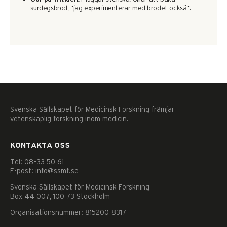
se personligt
surdegsbröd, ”jag experimenterar med brödet också”.
anpassat
innehåll och
erbjudanden.
Svenska Sällskapet för Medicinsk Forskning främjar
vetenskaplig forskning inom medicin.
KONTAKTA OSS
Tel: 08–33 50 61
E-post: info@ssmf.se
Svenska Sällskapet för Medicinsk Forskning
Box 44 007, 100 73 Stockholm
Organisationsnummer: 815200-8317