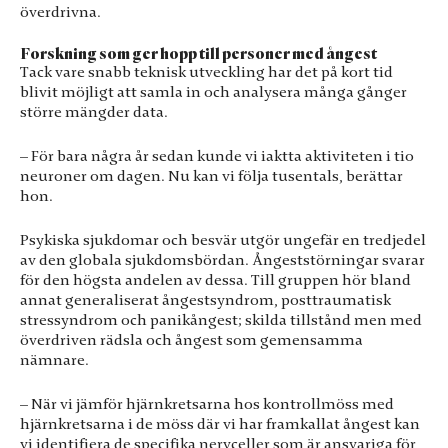
överdrivna.
Forskning som ger hopp till personer med ångest
Tack vare snabb teknisk utveckling har det på kort tid
blivit möjligt att samla in och analysera många gånger
större mängder data.
– För bara några år sedan kunde vi iaktta aktiviteten i tio
neuroner om dagen. Nu kan vi följa tusentals, berättar
hon.
Psykiska sjukdomar och besvär utgör ungefär en tredjedel
av den globala sjukdomsbördan. Ångeststörningar svarar
för den högsta andelen av dessa. Till gruppen hör bland
annat generaliserat ångestsyndrom, posttraumatisk
stressyndrom och panikångest; skilda tillstånd men med
överdriven rädsla och ångest som gemensamma
nämnare.
– När vi jämför hjärnkretsarna hos kontrollmöss med
hjärnkretsarna i de möss där vi har framkallat ångest kan
Nödvändiga
vi identifiera de specifika nervceller som är ansvariga för