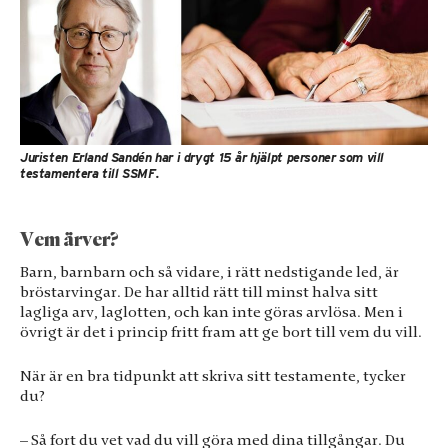
Upplevelse
För att vår
hemsida ska
prestera så bra
som möjligt
under ditt
besök. Om du
nekar de här
Juristen Erland Sandén har i drygt 15 år hjälpt personer som vill
kakorna
testamentera till SSMF.
kommer viss
funktionalitet
att försvinna
Vem ärver?
från
hemsidan.
Barn, barnbarn och så vidare, i rätt nedstigande led, är
bröstarvingar. De har alltid rätt till minst halva sitt
lagliga arv, laglotten, och kan inte göras arvlösa. Men i
Marknadsföring
övrigt är det i princip fritt fram att ge bort till vem du vill.
Genom att dela
med dig av dina
När är en bra tidpunkt att skriva sitt testamente, tycker
intressen och
du?
ditt beteende
när du surfar ökar
– Så fort du vet vad du vill göra med dina tillgångar. Du
du chansen att få