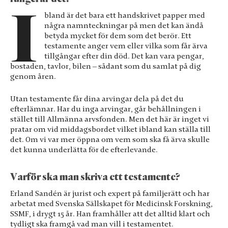
I
bland är det bara ett handskrivet papper med
några namnteckningar på men det kan ändå
betyda mycket för dem som det berör. Ett
testamente anger vem eller vilka som får ärva
tillgångar efter din död. Det kan vara pengar,
bostaden, tavlor, bilen – sådant som du samlat på dig
genom åren.
Utan testamente får dina arvingar dela på det du
efterlämnar. Har du inga arvingar, går behållningen i
stället till Allmänna arvsfonden. Men det här är inget vi
pratar om vid middagsbordet vilket ibland kan ställa till
det. Om vi var mer öppna om vem som ska få ärva skulle
det kunna underlätta för de efterlevande.
Varför ska man skriva ett testamente?
Erland Sandén är jurist och expert på familjerätt och har
arbetat med Svenska Sällskapet för Medicinsk Forskning,
SSMF, i drygt 15 år. Han framhåller att det alltid klart och
Nödvändiga
tydligt ska framgå vad man vill i testamentet.