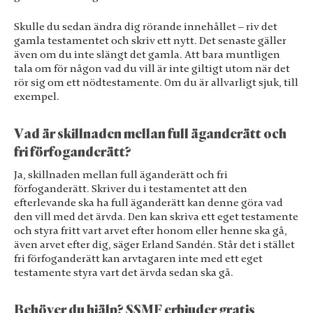
Skulle du sedan ändra dig rörande innehållet – riv det
gamla testamentet och skriv ett nytt. Det senaste gäller
även om du inte slängt det gamla. Att bara muntligen
tala om för någon vad du vill är inte giltigt utom när det
rör sig om ett nödtestamente. Om du är allvarligt sjuk, till
exempel.
Vad är skillnaden mellan full äganderätt och
fri förfoganderätt?
Ja, skillnaden mellan full äganderätt och fri
förfoganderätt. Skriver du i testamentet att den
efterlevande ska ha full äganderätt kan denne göra vad
den vill med det ärvda. Den kan skriva ett eget testamente
och styra fritt vart arvet efter honom eller henne ska gå,
även arvet efter dig, säger Erland Sandén. Står det i stället
fri förfoganderätt kan arvtagaren inte med ett eget
testamente styra vart det ärvda sedan ska gå.
Behöver du hjälp? SSMF erbjuder gratis