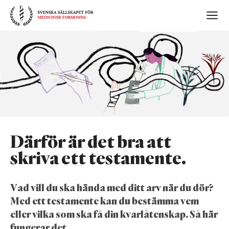
Skip
to
content
Därför är det bra att
skriva ett testamente.
Vad vill du ska hända med ditt arv när du dör?
Med ett testamente kan du bestämma vem
eller vilka som ska få din kvarlåtenskap. Så här
fungerar det.