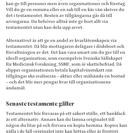
kan ge till personer men även organisationer och företag.
se personligt
Vill du ge en summa eller en sak till en kär vän skriver du
anpassat
innehåll och
det i testamentet. Resten av tillgångarna går då till
erbjudanden.
arvingarna. Du behöver alltså inte ge bort allt via
testamentet utan kan dela upp arvet.
Alternativet är att ge en andel av kvarlåtenskapen via
testamentet. Då blir mottagaren delägare i dödsboet och
förvaltningen av det. Det kan vara smart om du ger till en
ideell organisation, som exempelvis Svenska Sällskapet
för Medicinsk Forskning, SSMF, som är skattebefriad. Då
slipper organisationen betala kapitalvinstskatt om
tillgångar ska realiseras – aktier eller måhända en bostad
– och det blir mer pengar kvar till organisationens
ändamål.
Senaste testamente gäller
Testamentet bör förvaras på ett säkert ställe, ett bankfack
är ett alternativ. Annars kan du lämna originalet till
någon du litar på och förvara en kopia hemma. Kopior kan
gälla i de fall originalet inte kan hittas eller är förstört.