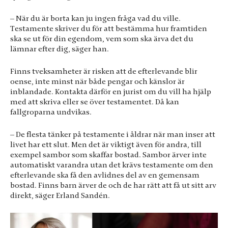
Dessa kakor
går inte att
– När du är borta kan ju ingen fråga vad du ville.
välja bort. De
Testamente skriver du för att bestämma hur framtiden
behövs för
ska se ut för din egendom, vem som ska ärva det du
att hemsidan
lämnar efter dig, säger han.
över huvud
taget ska
fungera.
Finns tveksamheter är risken att de efterlevande blir
oense, inte minst när både pengar och känslor är
inblandade. Kontakta därför en jurist om du vill ha hjälp
med att skriva eller se över testamentet. Då kan
Statistik
fallgroparna undvikas.
För att vi ska
kunna
förbättra
– De flesta tänker på testamente i åldrar när man inser att
hemsidans
livet har ett slut. Men det är viktigt även för andra, till
funktionalitet
exempel sambor som skaffar bostad. Sambor ärver inte
och
automatiskt varandra utan det krävs testamente om den
uppbyggnad,
efterlevande ska få den avlidnes del av en gemensam
baserat på hur
bostad. Finns barn ärver de och de har rätt att få ut sitt arv
hemsidan
direkt, säger Erland Sandén.
används.