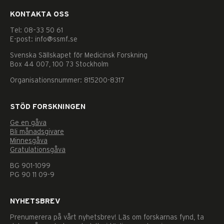
Dessa kakor
går inte att
KONTAKTA OSS
välja bort. De
behövs för
Tel: 08–33 50 61
att hemsidan
E-post: info@ssmf.se
över huvud
Svenska Sällskapet för Medicinsk Forskning
taget ska
Box 44 007, 100 73 Stockholm
fungera.
Organisationsnummer: 815200-8317
Statistik
STÖD FORSKNINGEN
För att vi ska
kunna
Ge en gåva
förbättra
Bli månadsgivare
hemsidans
Minnesgåva
funktionalitet
Gratulationsgåva
och
BG 901-1099
uppbyggnad,
PG 90 11 09-9
baserat på hur
hemsidan
används.
NYHETSBREV
Prenumerera på vårt nyhetsbrev! Läs om forskarnas fynd, ta