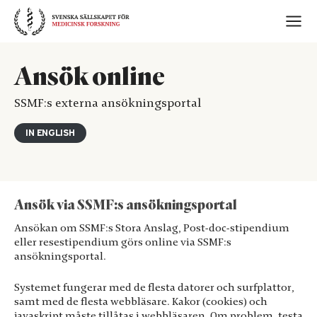
Skip
to
content
Ansök online
SSMF:s externa ansökningsportal
IN ENGLISH
Ansök via SSMF:s ansökningsportal
Ansökan om SSMF:s Stora Anslag, Post-doc-stipendium
eller resestipendium görs online via SSMF:s
ansökningsportal.
Systemet fungerar med de flesta datorer och surfplattor,
samt med de flesta webbläsare. Kakor (cookies) och
javaskript måste tillåtas i webbläsaren. Om problem, testa