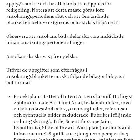
apply@ssmf.se och be att blanketten öppnas för
redigering. Notera att detta måste göras före
ansökningsperiodens slut och att den ändrade
blanketten behöver signeras och skickas in på nytt!
Observera att ansökans båda delar ska vara inskickade
innan ansökningsperioden stänger.
Ansökan ska skrivas på engelska.
Utöver de uppgifter som efterfrågas i
ansökningsblanketterna ska följande bilagor bifogas i
pdf-format:
Projektplan – Letter of Intent A. Den ska omfatta högst
2 sidnumrerade A4-sidor i Arial, teckenstorlek 11, med
enkelt radavstånd och 2,5 cm marginaler, referenser
och eventuella bilder inkluderade. Rubriker i följande
ordning ska ingå: Title, Scientific scope (aim,
hypothesis), State of the art, Work plan (methods and
infrastructure), Significance (long term perspective),
References (only the most important – minimum font