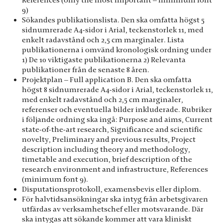
9)
Sökandes publikationslista. Den ska omfatta högst 5
sidnumrerade A4-sidor i Arial, teckenstorlek 11, med
enkelt radavstånd och 2,5 cm marginaler. Lista
publikationerna i omvänd kronologisk ordning under
1) De 10 viktigaste publikationerna 2) Relevanta
publikationer från de senaste 8 åren.
Projektplan – Full application B. Den ska omfatta
högst 8 sidnumrerade A4-sidor i Arial, teckenstorlek 11,
med enkelt radavstånd och 2,5 cm marginaler,
referenser och eventuella bilder inkluderade. Rubriker
i följande ordning ska ingå: Purpose and aims, Current
state-of-the-art research, Significance and scientific
novelty, Preliminary and previous results, Project
description including theory and methodology,
timetable and execution, brief description of the
research environment and infrastructure, References
(minimum font 9).
Disputationsprotokoll, examensbevis eller diplom.
För halvtidsansökningar ska intyg från arbetsgivaren
utfärdas av verksamhetschef eller motsvarande. Där
ska intygas att sökande kommer att vara kliniskt