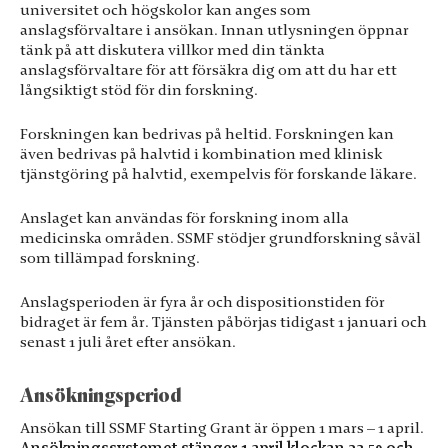
Dessa kakor
universitet och högskolor kan anges som
går inte att
anslagsförvaltare i ansökan. Innan utlysningen öppnar
välja bort. De
tänk på att diskutera villkor med din tänkta
behövs för
anslagsförvaltare för att försäkra dig om att du har ett
att hemsidan
långsiktigt stöd för din forskning.
över huvud
taget ska
Forskningen kan bedrivas på heltid. Forskningen kan
fungera.
även bedrivas på halvtid i kombination med klinisk
tjänstgöring på halvtid, exempelvis för forskande läkare.
Statistik
Anslaget kan användas för forskning inom alla
För att vi ska
medicinska områden. SSMF stödjer grundforskning såväl
kunna
som tillämpad forskning.
förbättra
hemsidans
funktionalitet
Anslagsperioden är fyra år och dispositionstiden för
och
bidraget är fem år. Tjänsten påbörjas tidigast 1 januari och
uppbyggnad,
senast 1 juli året efter ansökan.
baserat på hur
hemsidan
Ansökningsperiod
används.
Ansökan till SSMF Starting Grant är öppen 1 mars – 1 april.
Ansökningssystemet stänger 1 april klockan 23.59 och