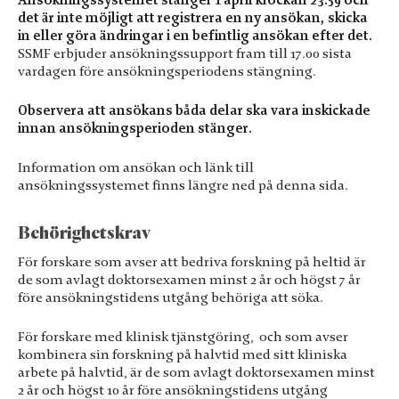
Upplevelse
det är inte möjligt att registrera en ny ansökan, skicka
För att vår
in eller göra ändringar i en befintlig ansökan efter det.
hemsida ska
SSMF erbjuder ansökningssupport fram till 17.00 sista
prestera så bra
vardagen före ansökningsperiodens stängning.
som möjligt
under ditt
Observera att ansökans båda delar ska vara inskickade
besök. Om du
innan ansökningsperioden stänger.
nekar de här
kakorna
kommer viss
Information om ansökan och länk till
funktionalitet
ansökningssystemet finns längre ned på denna sida.
att försvinna
från
Behörighetskrav
hemsidan.
För forskare som avser att bedriva forskning på heltid är
de som avlagt doktorsexamen minst 2 år och högst 7 år
Marknadsföring
före ansökningstidens utgång behöriga att söka.
Genom att dela
med dig av dina
För forskare med klinisk tjänstgöring, och som avser
intressen och
kombinera sin forskning på halvtid med sitt kliniska
ditt beteende
arbete på halvtid, är de som avlagt doktorsexamen minst
när du surfar ökar
2 år och högst 10 år före ansökningstidens utgång
du chansen att få