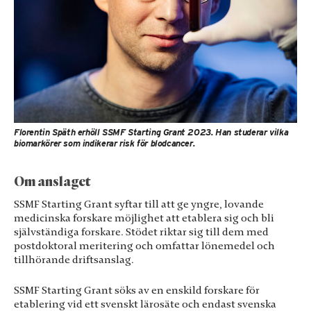
Florentin Späth erhöll SSMF Starting Grant 2023. Han studerar vilka
biomarkörer som indikerar risk för blodcancer.
Om anslaget
SSMF Starting Grant syftar till att ge yngre, lovande
medicinska forskare möjlighet att etablera sig och bli
självständiga forskare. Stödet riktar sig till dem med
postdoktoral meritering och omfattar lönemedel och
tillhörande driftsanslag.
SSMF Starting Grant söks av en enskild forskare för
Nödvändiga
etablering vid ett svenskt lärosäte och endast svenska