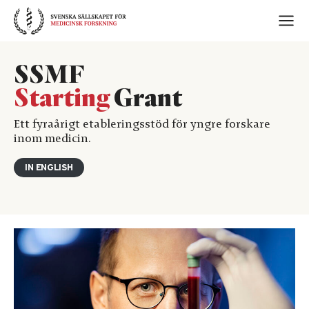
Skip
to
content
SSMF
Starting
Grant
Ett fyraårigt etableringsstöd för yngre forskare
inom medicin.
IN ENGLISH