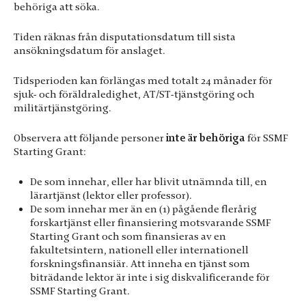
behöriga att söka.
se personligt
anpassat
innehåll och
Tiden räknas från disputationsdatum till sista
erbjudanden.
ansökningsdatum för anslaget.
Tidsperioden kan förlängas med totalt 24 månader för
sjuk- och föräldraledighet, AT/ST-tjänstgöring och
militärtjänstgöring.
Observera att följande personer
inte är behöriga
för SSMF
Starting Grant:
De som innehar, eller har blivit utnämnda till, en
lärartjänst (lektor eller professor).
De som innehar mer än en (1) pågående flerårig
forskartjänst eller finansiering motsvarande SSMF
Starting Grant och som finansieras av en
fakultetsintern, nationell eller internationell
forskningsfinansiär. Att inneha en tjänst som
biträdande lektor är inte i sig diskvalificerande för
SSMF Starting Grant.