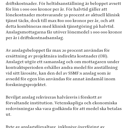
driftskostnader. För heltidsanställning är beloppet avsett
för lön 1 000 000 kronor per år. För halvtid gäller att
lönekostnader motsvarande 50 procent av aktuell klinisk
tjänst täcks, dock till max 800 000 kronor per år, och att
detta kombineras med klinisk tjänstgöring på halvtid.
Anslagsmottagarna får utöver lönemedel 1 000 000 kronor
per år i driftskostnadsanslag.
Av anslagsbeloppet får max 20 procent användas för
ersättning av projektnära indirekta kostnader (OH).
Anslaget utgör ett ramanslag och om mottagaren under
kontraktsperioden erhåller andra medel för anställning
vid sitt lärosäte, kan den del av SSMF:s anslag som är
avsedd för egen lön användas för annat ändamål inom
forskningsprojektet.
Beviljat anslag rekvireras halvårsvis i förskott av
förvaltande institution. Vetenskapliga och ekonomiska
redovisningar ska vara godkända för att medel ska betalas
ut.
Byte av anslagsförvaltare, inklusive överföring av