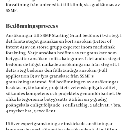
förvaltning från universitet till klinik, ska godkännas av
SSMF.
Bedömningsprocess
Ansökningar till SSMF Starting Grant bedöms i två steg. I
det första steget granskas en kort ansökan (Letter of
Intent A) av en större grupp experter inom medicinsk
forskning. Varje ansökan bedöms av tre granskare som
betygsätter ansökan i olika kategorier. I det andra steget
bedöms de högst rankade ansökningarna från steg ett. I
detta steg bedöms den fullständiga ansökan (Full
application B) av fyra granskare från SSMF:s
granskningsnämnd. Vid bedömningen av ansökningar
beaktas nytänkande, projektets vetenskapliga kvalitet,
sökandes kompetens och projektets genomförbarhet. De
olika kategorierna betygssätts utifrån en 5-gradig
poängskala enligt följande: 1 otillräcklig, 2 adekvat, 3 bra,
4 mycket bra, 5 excellent.
Utöver expertgranskning av inskickade ansökningar
kommer de mest välmeriterade sökanden kallas till en