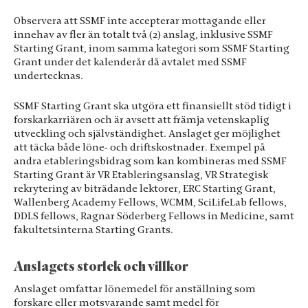
Observera att SSMF inte accepterar mottagande eller
innehav av fler än totalt två (2) anslag, inklusive SSMF
Starting Grant, inom samma kategori som SSMF Starting
Grant under det kalenderår då avtalet med SSMF
undertecknas.
SSMF Starting Grant ska utgöra ett finansiellt stöd tidigt i
forskarkarriären och är avsett att främja vetenskaplig
utveckling och självständighet. Anslaget ger möjlighet
att täcka både löne- och driftskostnader. Exempel på
andra etableringsbidrag som kan kombineras med SSMF
Starting Grant är VR Etableringsanslag, VR Strategisk
rekrytering av biträdande lektorer, ERC Starting Grant,
Wallenberg Academy Fellows, WCMM, SciLifeLab fellows,
DDLS fellows, Ragnar Söderberg Fellows in Medicine, samt
fakultetsinterna Starting Grants.
Anslagets storlek och villkor
Anslaget omfattar lönemedel för anställning som
forskare eller motsvarande samt medel för