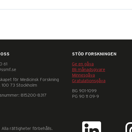
 OSS
STÖD FORSKNINGEN
0 61
Ge en gåva
@ssmf.se
Bli månadsgivare
Minnesgåva
skapet för Medicinsk Forskning
Gratulationsgåva
 100 73 Stockholm
BG 901-1099
nsnummer: 815200-8317
PG 90 11 09-9
lla rättigheter förbehålls.