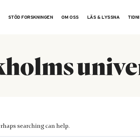
STÖD FORSKNINGEN
OM OSS
LÄS & LYSSNA
TIDN
kholms univer
erhaps searching can help.