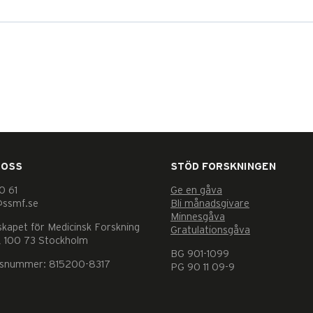
 OSS
STÖD FORSKNINGEN
0 61
Ge en gåva
@ssmf.se
Bli månadsgivare
Minnesgåva
skapet för Medicinsk Forskning
Gratulationsgåva
 100 73 Stockholm
BG 901-1099
nsnummer: 815200-8317
PG 90 11 09-9