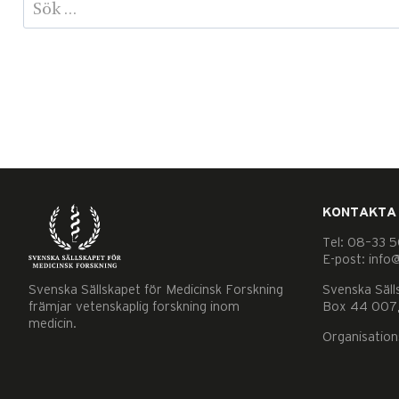
Sök
efter:
KONTAKTA
Tel: 08–33 5
E-post: info
Svenska Sällskapet för Medicinsk Forskning
Svenska Säll
främjar vetenskaplig forskning inom
Box 44 007,
medicin.
Organisatio