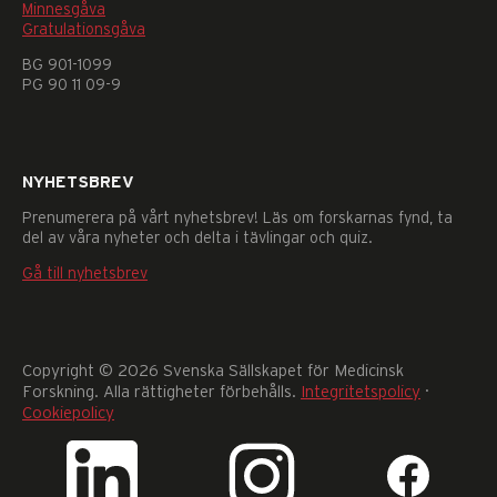
Minnesgåva
går
Gratulationsgåva
inte
att
BG 901-1099
välja
PG 90 11 09-9
bort.
De
behövs
för
NYHETSBREV
att
Prenumerera på vårt nyhetsbrev! Läs om forskarnas fynd, ta
hemsidan
del av våra nyheter och delta i tävlingar och quiz.
över
huvud
Gå till nyhetsbrev
taget
ska
fungera.
Statistik
Copyright © 2026 Svenska Sällskapet för Medicinsk
För
Forskning. Alla rättigheter förbehålls.
Integritetspolicy
·
att
Cookiepolicy
vi
ska
kunna
förbättra