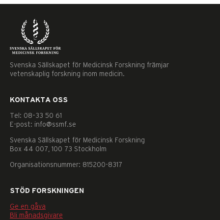
Svenska Sällskapet för Medicinsk Forskning främjar
vetenskaplig forskning inom medicin.
KONTAKTA OSS
Tel: 08–33 50 61
E-post: info@ssmf.se
Svenska Sällskapet för Medicinsk Forskning
Box 44 007, 100 73 Stockholm
Organisationsnummer: 815200-8317
STÖD FORSKNINGEN
Nödvändiga
Ge en gåva
Dessa
Bli månadsgivare
kakor