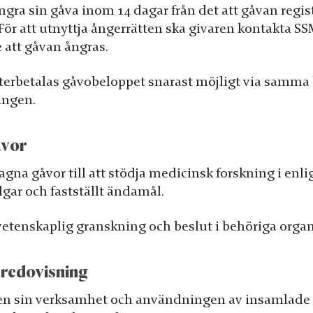
ångra sin gåva inom 14 dagar från det att gåvan regis
 För att utnyttja ångerrätten ska givaren kontakta SSM
 att gåvan ångras.
terbetalas gåvobeloppet snarast möjligt via samma
ingen.
åvor
na gåvor till att stödja medicinsk forskning i enl
gar och fastställt ändamål.
 vetenskaplig granskning och beslut i behöriga organ
 redovisning
gen sin verksamhet och användningen av insamlade