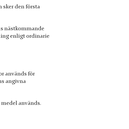
 sker den första
öras nästkommande
ing enligt ordinarie
or används för
ns angivna
e medel används.