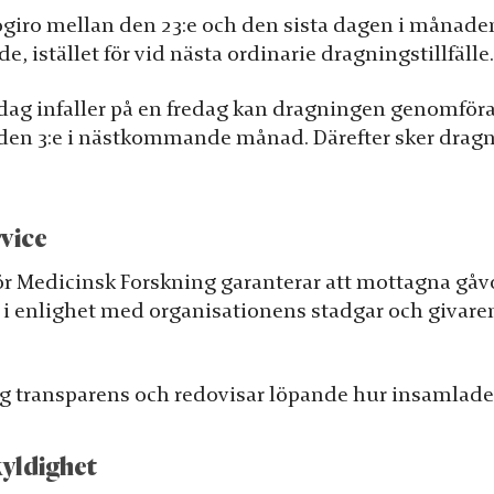
ogiro mellan den 23:e och den sista dagen i månaden
istället för vid nästa ordinarie dragningstillfälle.
dag infaller på en fredag kan dragningen genomf
 den 3:e i nästkommande månad. Därefter sker dragn
rvice
ör Medicinsk Forskning garanterar att mottagna gåv
 i enlighet med organisationens stadgar och givare
hög transparens och redovisar löpande hur insamlad
yldighet