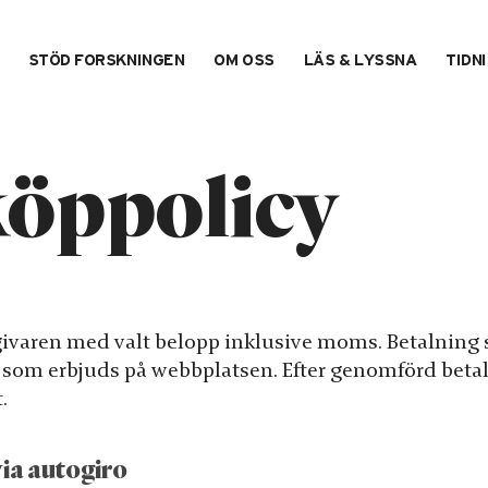
STÖD FORSKNINGEN
OM OSS
LÄS & LYSSNA
TIDN
köppolicy
givaren med valt belopp inklusive moms. Betalning s
 som erbjuds på webbplatsen. Efter genomförd beta
.
ia autogiro