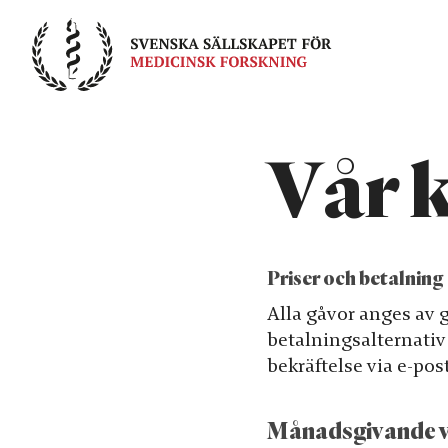
Skip
to
content
Vår 
Priser och betalning
Alla gåvor anges av 
betalningsalternativ
bekräftelse via e-post
Månadsgivande v