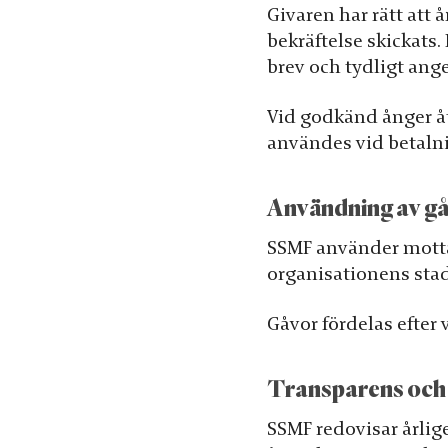
Givaren har rätt att 
bekräftelse skickats.
brev och tydligt ange
Vid godkänd ånger å
användes vid betaln
Nödvändiga
Användning av g
Dessa kakor
går inte att
SSMF använder mottag
välja bort. De
organisationens stad
behövs för
att hemsidan
Gåvor fördelas efter
över huvud
taget ska
Transparens och
fungera.
SSMF redovisar årli