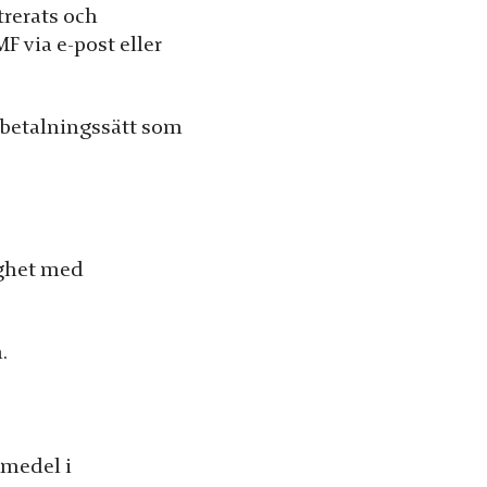
trerats och
F via e-post eller
 betalningssätt som
ighet med
.
 medel i