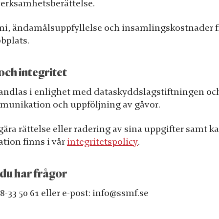
verksamhetsberättelse.
i, ändamålsuppfyllelse och insamlingskostnader fi
bplats.
ch integritet
andlas i enlighet med dataskyddslagstiftningen oc
munikation och uppföljning av gåvor.
gära rättelse eller radering av sina uppgifter samt ka
tion finns i vår
integritetspolicy
.
 du har frågor
08-33 50 61 eller e-post: info@ssmf.se