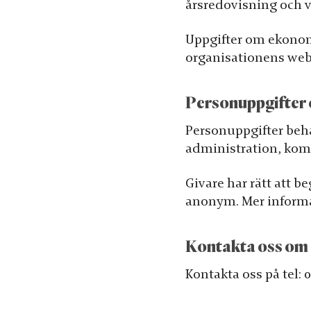
årsredovisning och 
Statistik
För att vi ska
Uppgifter om ekonom
kunna
organisationens web
förbättra
hemsidans
funktionalitet
Personuppgifter o
och
Personuppgifter beh
uppbyggnad,
administration, kom
baserat på
hur hemsidan
Givare har rätt att be
används.
anonym. Mer informa
Upplevelse
Kontakta oss om
För att vår
hemsida ska
Kontakta oss på tel: 
prestera så
bra som