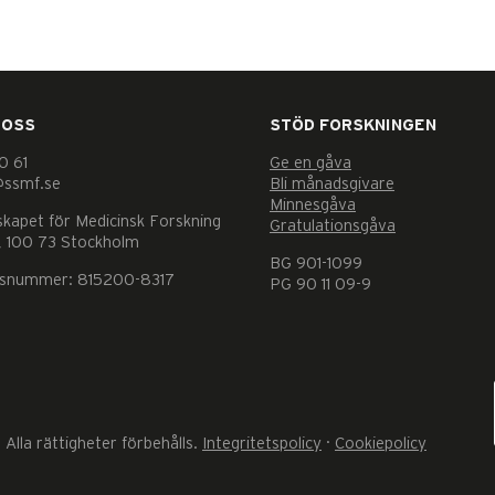
 OSS
STÖD FORSKNINGEN
0 61
Ge en gåva
@ssmf.se
Bli månadsgivare
Minnesgåva
skapet för Medicinsk Forskning
Gratulationsgåva
 100 73 Stockholm
BG 901-1099
nsnummer: 815200-8317
PG 90 11 09-9
Alla rättigheter förbehålls.
Integritetspolicy
·
Cookiepolicy