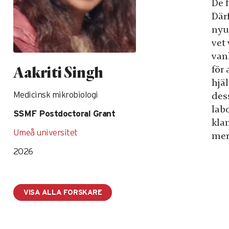
De 
Där
nyu
vet 
van
Aakriti Singh
för 
hjäl
dess
Medicinsk mikrobiologi
lab
SSMF Postdoctoral Grant
kla
Umeå universitet
mer
2026
VISA ALLA FORSKARE