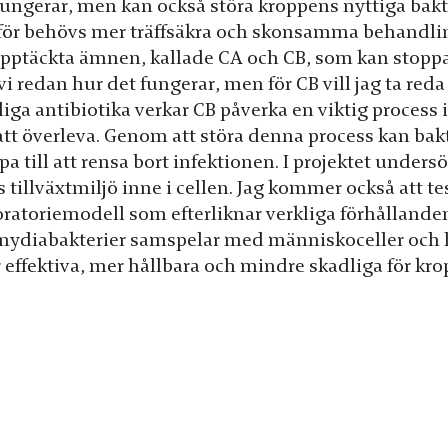
fungerar, men kan också störa kroppens nyttiga bakte
för behövs mer träffsäkra och skonsamma behandling
pptäckta ämnen, kallade CA och CB, som kan stoppa k
vi redan hur det fungerar, men för CB vill jag ta reda 
liga antibiotika verkar CB påverka en viktig proces
att överleva. Genom att störa denna process kan bakt
pa till att rensa bort infektionen. I projektet unde
 tillväxtmiljö inne i cellen. Jag kommer också att te
oratoriemodell som efterliknar verkliga förhålland
mydiabakterier samspelar med människoceller och 
 effektiva, mer hållbara och mindre skadliga för kro