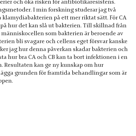
rier och öka risken för antibiotikaresistens.
smetoder. I min forskning studerar jag två
lamydiabakterien på ett mer riktat sätt. För CA
på hur det kan slå ut bakterien. Till skillnad från
s i människocellen som bakterien är beroende av
erien bli svagare och cellens eget försvar kanske
rsöker jag hur denna påverkan skadar bakterien och
sta hur bra CA och CB kan ta bort infektionen i en
en. Resultaten kan ge ny kunskap om hur
lägga grunden för framtida behandlingar som är
ppen.