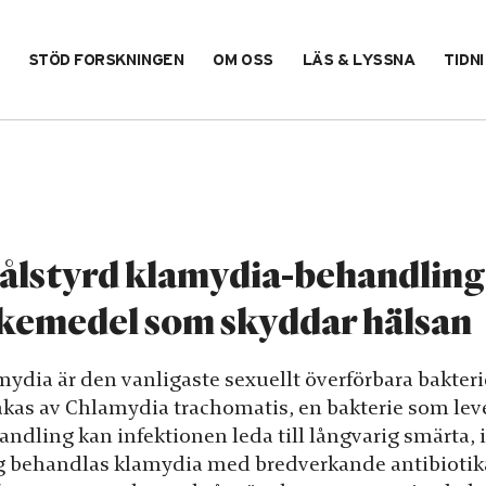
STÖD FORSKNINGEN
OM OSS
LÄS & LYSSNA
TIDN
lstyrd klamydia-behandling:
kemedel som skyddar hälsan
ydia är den vanligaste sexuellt överförbara bakterie
akas av Chlamydia trachomatis, en bakterie som lever
ndling kan infektionen leda till långvarig smärta, i
g behandlas klamydia med bredverkande antibiotika 