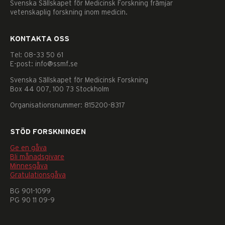
Svenska Sällskapet för Medicinsk Forskning främjar
vetenskaplig forskning inom medicin.
KONTAKTA OSS
Tel: 08–33 50 61
E-post: info@ssmf.se
Svenska Sällskapet för Medicinsk Forskning
Box 44 007, 100 73 Stockholm
Organisationsnummer: 815200-8317
STÖD FORSKNINGEN
Ge en gåva
Bli månadsgivare
Minnesgåva
Gratulationsgåva
BG 901-1099
PG 90 11 09-9
Nödvändiga
Dessa
kakor