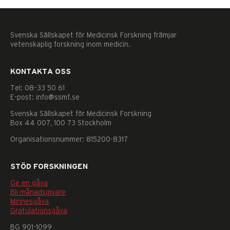
Svenska Sällskapet för Medicinsk Forskning främjar
vetenskaplig forskning inom medicin.
KONTAKTA OSS
Tel: 08–33 50 61
E-post: info@ssmf.se
Svenska Sällskapet för Medicinsk Forskning
Box 44 007, 100 73 Stockholm
Organisationsnummer: 815200-8317
STÖD FORSKNINGEN
Ge en gåva
Bli månadsgivare
Minnesgåva
Nödvändiga
Gratulationsgåva
Dessa
BG 901-1099
kakor