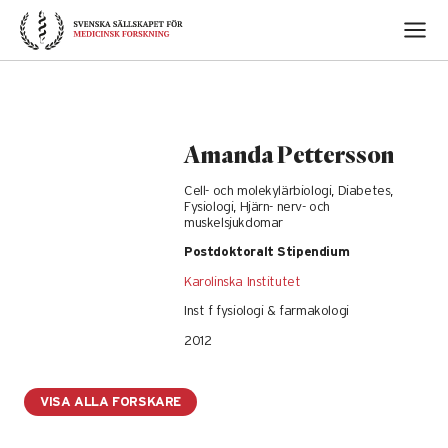
Skip
to
content
Amanda Pettersson
Cell- och molekylärbiologi, Diabetes,
Fysiologi, Hjärn- nerv- och
muskelsjukdomar
Postdoktoralt Stipendium
Karolinska Institutet
Inst f fysiologi & farmakologi
2012
VISA ALLA FORSKARE