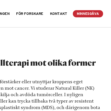
INGEN
FÖR FORSKARE
KONTAKT
MINNESGÅVA
lterapi mot olika former
örstärker eller utnyttjar kroppens eget
n mot cancer. Vi studerar Natural Killer (NK)
kilja och avdöda tumörceller. I nyligen
ler kan trycka tillbaka två typer av resistent
splastiskt syndrom (MDS), och därigenom bota