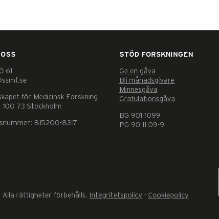
 OSS
STÖD FORSKNINGEN
0 61
Ge en gåva
@ssmf.se
Bli månadsgivare
Minnesgåva
skapet för Medicinsk Forskning
Gratulationsgåva
 100 73 Stockholm
BG 901-1099
nsnummer: 815200-8317
PG 90 11 09-9
Alla rättigheter förbehålls.
Integritetspolicy
·
Cookiepolicy