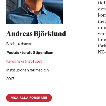
tid
den
kom
med
immu
Andreas Björklund
ver
imm
Blodsjukdomar
för
NK-c
Postdoktoralt Stipendium
Karolinska Institutet
Institutionen för medicin
2017
VISA ALLA FORSKARE