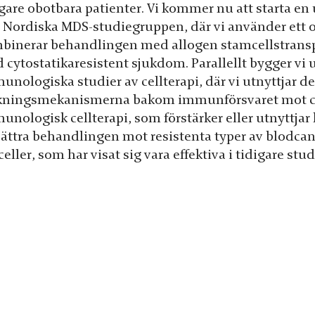
igare obotbara patienter. Vi kommer nu att starta e
 Nordiska MDS-studiegruppen, där vi använder ett o
binerar behandlingen med allogen stamcellstranspla
 cytostatikaresistent sjukdom. Parallellt bygger vi
nologiska studier av cellterapi, där vi utnyttjar de
kningsmekanismerna bakom immunförsvaret mot ca
unologisk cellterapi, som förstärker eller utnyttja
bättra behandlingen mot resistenta typer av blodcan
eller, som har visat sig vara effektiva i tidigare st