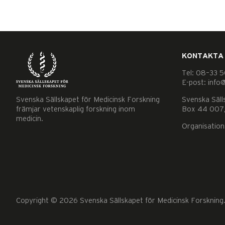
KONTAKTA
Tel: 08–33 5
E-post: info
Nödvändiga
Svenska Sällskapet för Medicinsk Forskning
Svenska Säll
Dessa kakor
främjar vetenskaplig forskning inom
Box 44 007,
medicin.
går inte att
Organisatio
välja bort. De
behövs för
att hemsidan
över huvud
taget ska
fungera.
Copyright © 2026 Svenska Sällskapet för Medicinsk Forskning. 