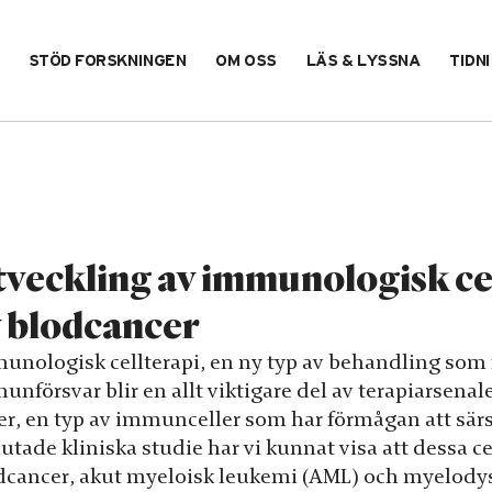
STÖD FORSKNINGEN
OM OSS
LÄS & LYSSNA
TIDN
veckling av immunologisk cel
 blodcancer
unologisk cellterapi, en ny typ av behandling som f
nförsvar blir en allt viktigare del av terapiarsenale
ler, en typ av immunceller som har förmågan att särs
utade kliniska studie har vi kunnat visa att dessa cel
dcancer, akut myeloisk leukemi (AML) och myelody