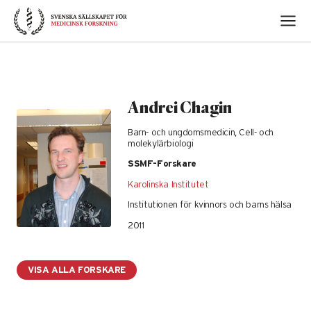
Skip
to
content
Andrei Chagin
Barn- och ungdomsmedicin, Cell- och
molekylärbiologi
SSMF-Forskare
Karolinska Institutet
Institutionen för kvinnors och barns hälsa
2011
VISA ALLA FORSKARE