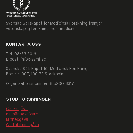
Svenska Sällskapet för Medicinsk Forskning främjar
vetenskaplig forskning inom medicin.
KONTAKTA OSS
Tel: 08–33 50 61
E-post: info@ssmf.se
Svenska Sällskapet för Medicinsk Forskning
Box 44 007, 100 73 Stockholm
Organisationsnummer: 815200-8317
STÖD FORSKNINGEN
Ge en gåva
Bli månadsgivare
Minnesgåva
Nödvändiga
Gratulationsgåva
Dessa
kakor