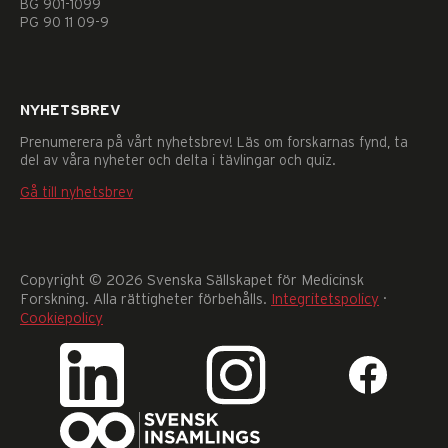
BG 901-1099
går
PG 90 11 09-9
inte
att
välja
bort.
NYHETSBREV
De
behövs
Prenumerera på vårt nyhetsbrev! Läs om forskarnas fynd, ta
för
del av våra nyheter och delta i tävlingar och quiz.
att
Gå till nyhetsbrev
hemsidan
över
huvud
taget
ska
Copyright © 2026 Svenska Sällskapet för Medicinsk
fungera.
Forskning. Alla rättigheter förbehålls.
Integritetspolicy
·
Statistik
Cookiepolicy
För
att
vi
ska
kunna
förbättra