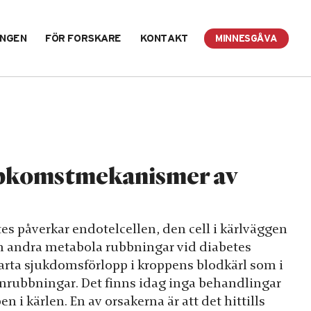
INGEN
FÖR FORSKARE
KONTAKT
MINNESGÅVA
uppkomstmekanismer av
tes påverkar endotelcellen, den cell i kärlväggen
ch andra metabola rubbningar vid diabetes
tarta sjukdomsförlopp i kroppens blodkärl som i
synrubbningar. Det finns idag inga behandlingar
 i kärlen. En av orsakerna är att det hittills