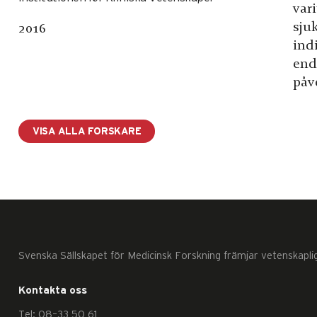
vari
sju
2016
indi
end
påve
VISA ALLA FORSKARE
Svenska Sällskapet för Medicinsk Forskning främjar vetenskapli
Kontakta oss
Tel: 08–33 50 61