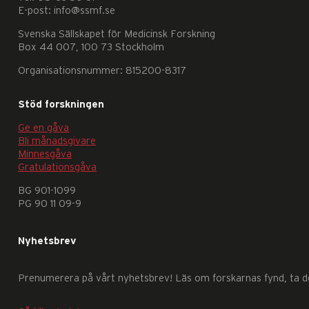
E-post: info@ssmf.se
Svenska Sällskapet för Medicinsk Forskning
Box 44 007, 100 73 Stockholm
Organisationsnummer: 815200-8317
Stöd forskningen
Nödvändiga
Ge en gåva
Dessa
Bli månadsgivare
kakor
Minnesgåva
går
Gratulationsgåva
inte
BG 901-1099
att
PG 90 11 09-9
välja
bort.
Nyhetsbrev
De
behövs
Prenumerera på vårt nyhetsbrev! Läs om forskarnas fynd, ta del
för