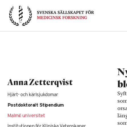
Skip
to
content
Ny
Anna Zetterqvist
bl
Syft
Hjärt- och kärlsjukdomar
som
Postdoktoralt Stipendium
ors
län
Malmö universitet
som 
Institutionen för Kliniska Vetenskaper