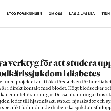
STÖD FORSKNINGEN
OM OSS
LÄS & LYSSNA
TIDN
a verktyg för att studera 
odkärlssjukdom i diabetes
et med projektet är att öka förståelsen för hur diabe
 är i direkt kontakt med blodet. Högt blodsocker o
akar endotelförändringar. Dessa förändringar tros s
gden leder till hjärtinfarkt, stroke, njurskador och 
specifikt förhindrar de diabetiska sjukdomsförloppen