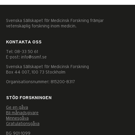
Svenska Sällskapet för Medicinsk Forskning främjar
vetenskaplig forskning inom medicin.
KONTAKTA OSS
Tel: 08–33 50 61
E-post: info@ssmf.se
Svenska Sällskapet för Medicinsk Forskning
Box 44 007, 100 73 Stockholm
Organisationsnummer: 815200-8317
STÖD FORSKNINGEN
Ge en gåva
Bli månadsgivare
Minnesgåva
Gratulationsgåva
Nödvändiga
BG 901-1099