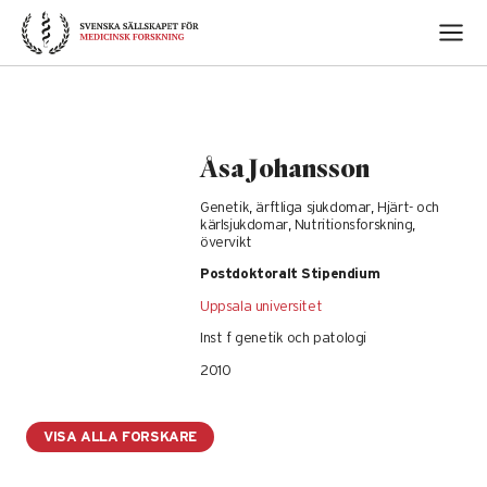
Skip
to
content
Åsa Johansson
Genetik, ärftliga sjukdomar, Hjärt- och
kärlsjukdomar, Nutritionsforskning,
övervikt
Postdoktoralt Stipendium
Uppsala universitet
Inst f genetik och patologi
2010
VISA ALLA FORSKARE