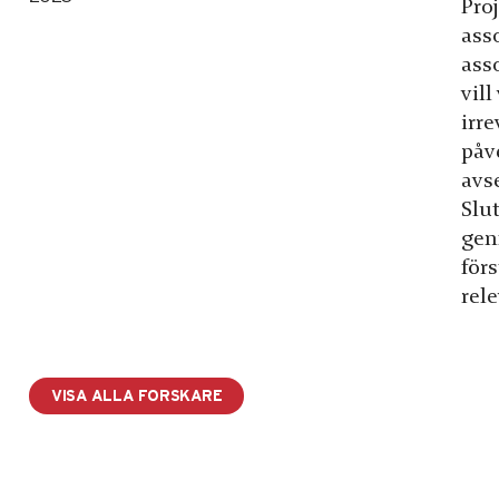
Pro
ass
asso
vill
irre
påv
avs
Slu
gen
för
rel
VISA ALLA FORSKARE