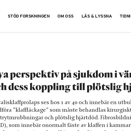
STÖD FORSKNINGEN
OM OSS
LÄS & LYSSNA
TIDN
a perspektiv på sjukdom i vä
h dess koppling till plötslig 
ralisklaffprolaps ses hos 1 av 40 och innebär en utb
föra ”klaffläckage” som måste behandlas kirurgiskt, 
rtrytmrubbningar och plötslig hjärtdöd. Fibrosbildni
D), som innebär onormalt fäste av klaffen i kammarv