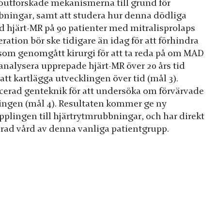
t outforskade mekanismerna till grund för
bningar, samt att studera hur denna dödliga
ed hjärt-MR på 90 patienter med mitralisprolaps
ation bör ske tidigare än idag för att förhindra
er som genomgått kirurgi för att ta reda på om MAD
 analysera upprepade hjärt-MR över 20 års tid
tt kartlägga utvecklingen över tid (mål 3).
ncerad genteknik för att undersöka om förvärvade
lingen (mål 4). Resultaten kommer ge ny
pplingen till hjärtrytmrubbningar, och har direkt
erad vård av denna vanliga patientgrupp.