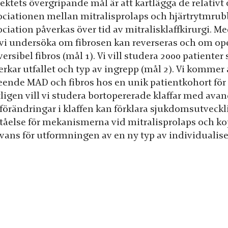
jektets övergripande mål är att kartlägga de relativ
ociationen mellan mitralisprolaps och hjärtrytmrub
ciation påverkas över tid av mitralisklaffkirurgi. M
 vi undersöka om fibrosen kan reverseras och om oper
versibel fibros (mål 1). Vi vill studera 2000 patient
erkar utfallet och typ av ingrepp (mål 2). Vi kommer
eende MAD och fibros hos en unik patientkohort för a
tligen vill vi studera bortopererade klaffar med ava
förändringar i klaffen kan förklara sjukdomsutveck
ståelse för mekanismerna vid mitralisprolaps och ko
evans för utformningen av en ny typ av individualis