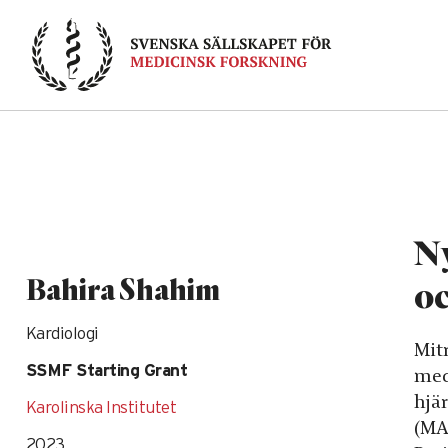
Skip
to
content
Ny
Bahira Shahim
oc
Kardiologi
Mit
SSMF Starting Grant
med
hjä
Karolinska Institutet
(MA
2023