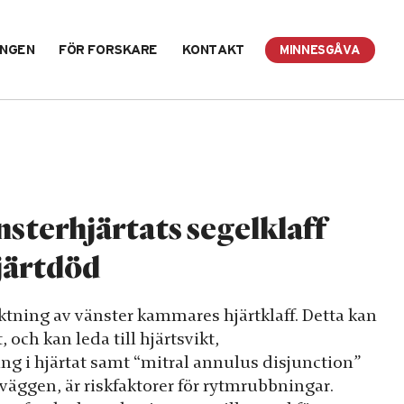
INGEN
FÖR FORSKARE
KONTAKT
MINNESGÅVA
nsterhjärtats segelklaff
hjärtdöd
uktning av vänster kammares hjärtklaff. Detta kan
och kan leda till hjärtsvikt,
ng i hjärtat samt “mitral annulus disjunction”
äggen, är riskfaktorer för rytmrubbningar.