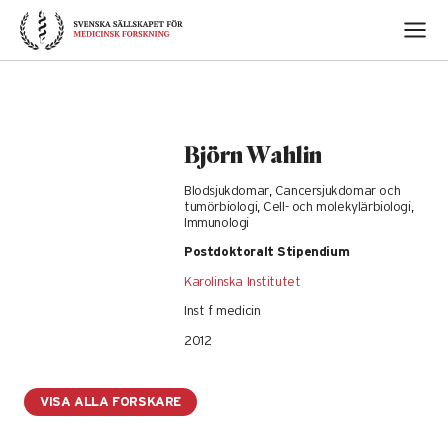
Skip
to
content
Björn Wahlin
Blodsjukdomar, Cancersjukdomar och
tumörbiologi, Cell- och molekylärbiologi,
Immunologi
Postdoktoralt Stipendium
Karolinska Institutet
Inst f medicin
2012
VISA ALLA FORSKARE