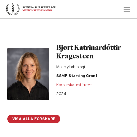
Skip
to
content
Bjørt Katrinardóttir
Kragesteen
Molekylärbiologi
SSMF Starting Grant
Karolinska Institutet
2024
VISA ALLA FORSKARE