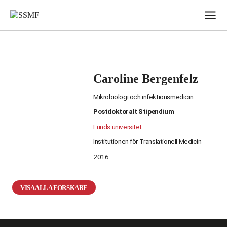
Skip
to
content
Caroline Bergenfelz
Mikrobiologi och infektionsmedicin
Postdoktoralt Stipendium
Lunds universitet
Institutionen för Translationell Medicin
2016
VISA ALLA FORSKARE