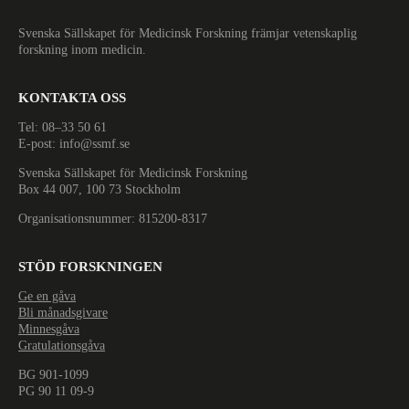
Svenska Sällskapet för Medicinsk Forskning främjar vetenskaplig
forskning inom medicin.
KONTAKTA OSS
Tel: 08–33 50 61
E-post: info@ssmf.se
Svenska Sällskapet för Medicinsk Forskning
Box 44 007, 100 73 Stockholm
Organisationsnummer: 815200-8317
STÖD FORSKNINGEN
Ge en gåva
Bli månadsgivare
Minnesgåva
Gratulationsgåva
BG 901-1099
PG 90 11 09-9
Nödvändiga