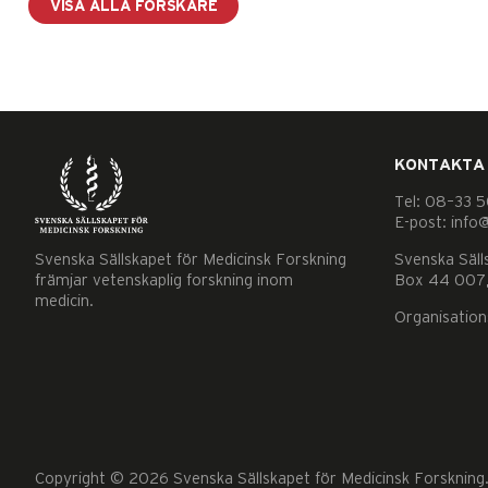
VISA ALLA FORSKARE
KONTAKTA
Nödvändiga
Tel: 08–33 5
E-post: info
Dessa kakor
går inte att
Svenska Sällskapet för Medicinsk Forskning
Svenska Säll
främjar vetenskaplig forskning inom
Box 44 007,
välja bort. De
medicin.
behövs för
Organisatio
att hemsidan
över huvud
taget ska
fungera.
Copyright © 2026 Svenska Sällskapet för Medicinsk Forskning. 