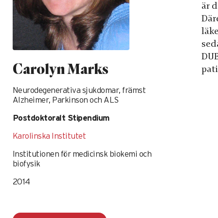
är 
Där
läk
sed
DUB
Carolyn Marks
pati
Neurodegenerativa sjukdomar, främst
Alzheimer, Parkinson och ALS
Postdoktoralt Stipendium
Karolinska Institutet
Institutionen för medicinsk biokemi och
biofysik
2014