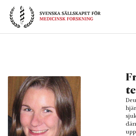
Skip
to
content
Fr
te
Deu
hjä
sjuk
där
upp