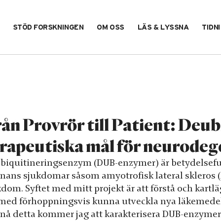
STÖD FORSKNINGEN
OM OSS
LÄS & LYSSNA
TIDN
ån Provrör till Patient: De
rapeutiska mål för neurode
biquitineringsenzym (DUB-enzymer) är betydelseful
rnans sjukdomar såsom amyotrofisk lateral skleros 
dom. Syftet med mitt projekt är att förstå och kartl
med förhoppningsvis kunna utveckla nya läkemedel
nå detta kommer jag att karakterisera DUB-enzymer 