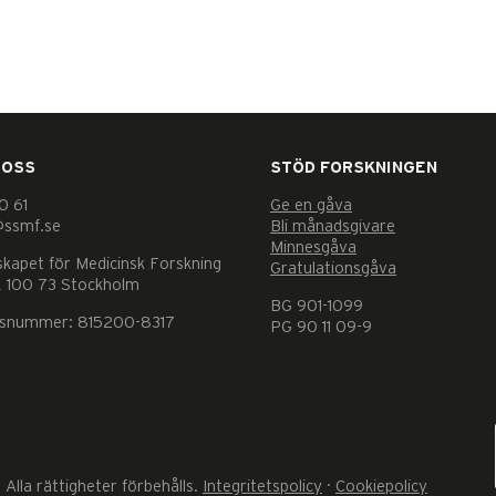
 OSS
STÖD FORSKNINGEN
0 61
Ge en gåva
@ssmf.se
Bli månadsgivare
Minnesgåva
skapet för Medicinsk Forskning
Gratulationsgåva
 100 73 Stockholm
BG 901-1099
nsnummer: 815200-8317
PG 90 11 09-9
Alla rättigheter förbehålls.
Integritetspolicy
·
Cookiepolicy