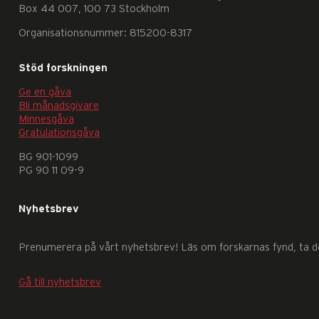
Box 44 007, 100 73 Stockholm
Organisationsnummer: 815200-8317
Stöd forskningen
Ge en gåva
Bli månadsgivare
Nödvändiga
Minnesgåva
Gratulationsgåva
Dessa
kakor
BG 901-1099
går
PG 90 11 09-9
inte
att
Nyhetsbrev
välja
bort.
Prenumerera på vårt nyhetsbrev! Läs om forskarnas fynd, ta del
De
behövs
Gå till nyhetsbrev
för