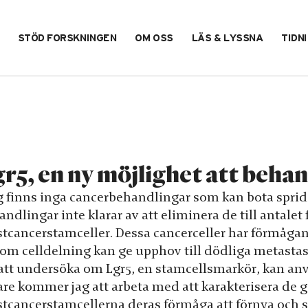
STÖD FORSKNINGEN
OM OSS
LÄS & LYSSNA
TIDN
r5, en ny möjlighet att beha
g finns inga cancerbehandlingar som kan bota spridd 
ndlingar inte klarar av att eliminera de till antale
tcancerstamceller. Dessa cancerceller har förmågan a
om celldelning kan ge upphov till dödliga metastas
 att undersöka om Lgr5, en stamcellsmarkör, kan anvä
are kommer jag att arbeta med att karakterisera de 
stcancerstamcellerna deras förmåga att förnya och s