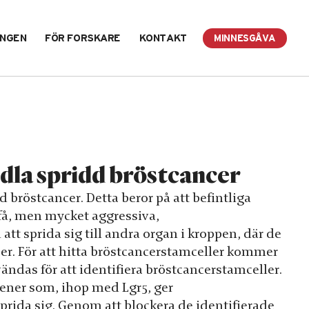
INGEN
FÖR FORSKARE
KONTAKT
MINNESGÅVA
ndla spridd bröstcancer
bröstcancer. Detta beror på att befintliga
t få, men mycket aggressiva,
tt sprida sig till andra organ i kroppen, där de
er. För att hitta bröstcancerstamceller kommer
ndas för att identifiera bröstcancerstamceller.
gener som, ihop med Lgr5, ger
prida sig. Genom att blockera de identifierade