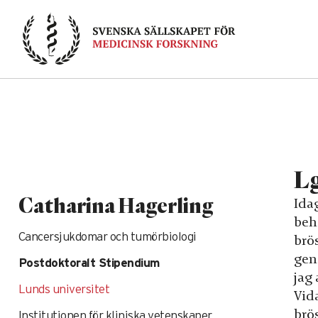
Skip
to
content
Lg
Catharina Hagerling
Ida
beha
Cancersjukdomar och tumörbiologi
brös
gen
Postdoktoralt Stipendium
jag
Lunds universitet
Vid
brö
Institutionen för kliniska vetenskaper