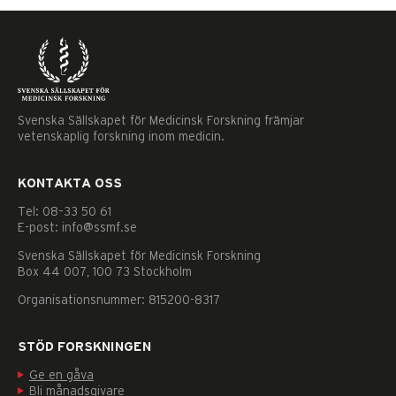
Svenska Sällskapet för Medicinsk Forskning främjar
vetenskaplig forskning inom medicin.
KONTAKTA OSS
Tel: 08–33 50 61
E-post: info@ssmf.se
Svenska Sällskapet för Medicinsk Forskning
Box 44 007, 100 73 Stockholm
Organisationsnummer: 815200-8317
STÖD FORSKNINGEN
Ge en gåva
Nödvändiga
Bli månadsgivare