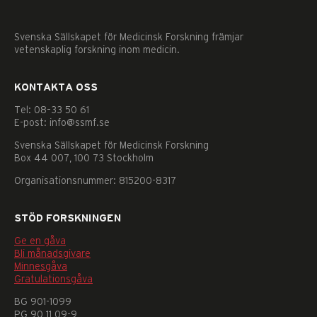
Svenska Sällskapet för Medicinsk Forskning främjar
vetenskaplig forskning inom medicin.
KONTAKTA OSS
Tel: 08–33 50 61
E-post: info@ssmf.se
Svenska Sällskapet för Medicinsk Forskning
Box 44 007, 100 73 Stockholm
Organisationsnummer: 815200-8317
STÖD FORSKNINGEN
Ge en gåva
Bli månadsgivare
Minnesgåva
Gratulationsgåva
Nödvändiga
Dessa
BG 901-1099
kakor
PG 90 11 09-9