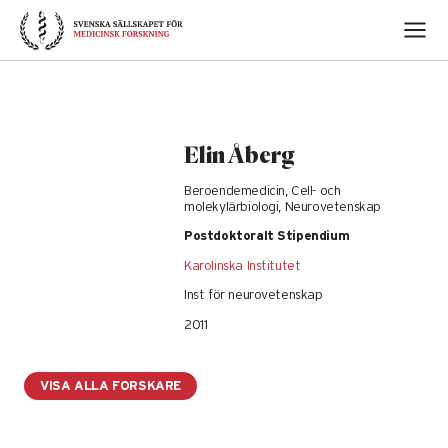
Skip
to
content
Elin Åberg
Beroendemedicin, Cell- och
molekylärbiologi, Neurovetenskap
Postdoktoralt Stipendium
Karolinska Institutet
Inst för neurovetenskap
2011
VISA ALLA FORSKARE