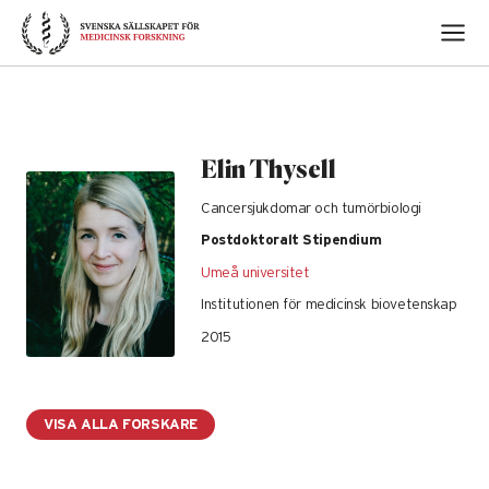
Skip
to
content
Elin Thysell
Cancersjukdomar och tumörbiologi
Postdoktoralt Stipendium
Umeå universitet
Institutionen för medicinsk biovetenskap
2015
VISA ALLA FORSKARE