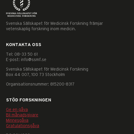
Svenska Sällskapet för Medicinsk Forskning främjar
vetenskaplig forskning inom medicin.
KONTAKTA OSS
Tel: 08–33 50 61
E-post: info@ssmf.se
Svenska Sällskapet för Medicinsk Forskning
Box 44 007, 100 73 Stockholm
Organisationsnummer: 815200-8317
STÖD FORSKNINGEN
Ge en gåva
Bli månadsgivare
Minnesgåva
Nödvändiga
Gratulationsgåva
Dessa
kakor