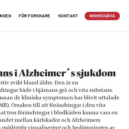
INGEN
FÖR FORSKARE
KONTAKT
MINNESGÅVA
tans i Alzheimer´s sjukdom
tiv svikt bland äldre. Den är en
ingar både i hjärnans grå och vita substans.
innan de kliniska symptomen har blivit uttalade
. Orsaken till att förändringar i den vita
t tros förändringar i blodkärlen kunna vara en
mbandet mellan kärlskador och Alzheimers
n möjliggör visualisering och bedömningen av