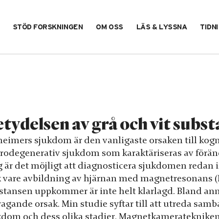
STÖD FORSKNINGEN
OM OSS
LÄS & LYSSNA
TIDN
tydelsen av grå och vit subs
heimers sjukdom är den vanligaste orsaken till kogni
rodegenerativ sjukdom som karaktäriseras av förändr
g är det möjligt att diagnosticera sjukdomen redan 
k vare avbildning av hjärnan med magnetresonans (MR)
stansen uppkommer är inte helt klarlagd. Bland anna
ragande orsak. Min studie syftar till att utreda sa
kdom och dess olika stadier. Magnetkamerateknike