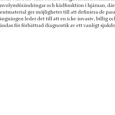
rnvolymförändringar och kärlfunktion i hjärnan, där 
entmaterial ger möjligheter till att definiera de par
ängningen leder det till att en icke-invasiv, billig o
ändas för förbättrad diagnostik av ett vanligt sjukd