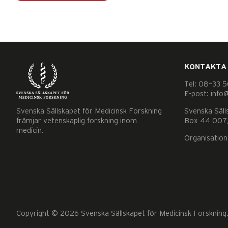
KONTAKTA
Tel: 08–33 5
E-post: info
Nödvändiga
Dessa kakor
Svenska Sällskapet för Medicinsk Forskning
Svenska Säll
främjar vetenskaplig forskning inom
går inte att
Box 44 007,
medicin.
välja bort. De
Organisatio
behövs för
att hemsidan
över huvud
taget ska
fungera.
Copyright © 2026 Svenska Sällskapet för Medicinsk Forskning. 