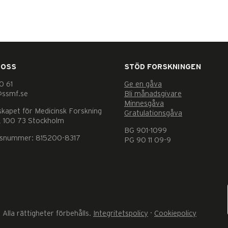
 OSS
STÖD FORSKNINGEN
0 61
Ge en gåva
@ssmf.se
Bli månadsgivare
Minnesgåva
skapet för Medicinsk Forskning
Gratulationsgåva
 100 73 Stockholm
BG 901-1099
nsnummer: 815200-8317
PG 90 11 09-9
Alla rättigheter förbehålls.
Integritetspolicy
·
Cookiepolicy