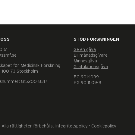
 OSS
STÖD FORSKNINGEN
0 61
Ge en gåva
@ssmf.se
Bli månadsgivare
Minnesgåva
skapet för Medicinsk Forskning
Gratulationsgåva
 100 73 Stockholm
BG 901-1099
nsnummer: 815200-8317
PG 90 11 09-9
Alla rättigheter förbehålls.
Integritetspolicy
·
Cookiepolicy