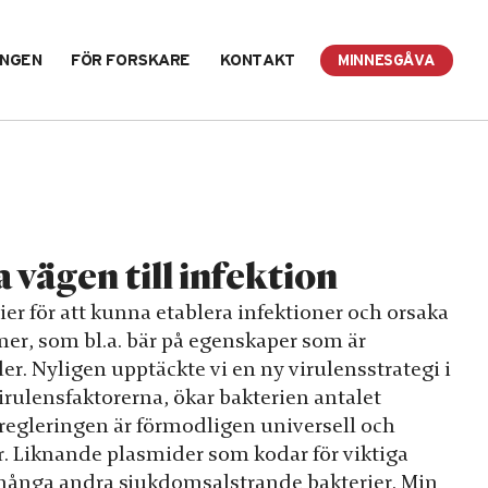
INGEN
FÖR FORSKARE
KONTAKT
MINNESGÅVA
vägen till infektion
er för att kunna etablera infektioner och orsaka
er, som bl.a. bär på egenskaper som är
er. Nyligen upptäckte vi en ny virulensstrategi i
irulensfaktorerna, ökar bakterien antalet
 regleringen är förmodligen universell och
. Liknande plasmider som kodar för viktiga
i många andra sjukdomsalstrande bakterier. Min