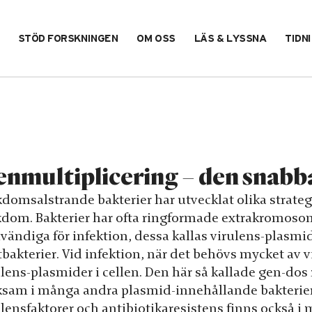
STÖD FORSKNINGEN
OM OSS
LÄS & LYSSNA
TIDN
nmultiplicering – den snabba 
domsalstrande bakterier har utvecklat olika strategi
kdom. Bakterier har ofta ringformade extrakromosom
vändiga för infektion, dessa kallas virulens-plasmid
bakterier. Vid infektion, när det behövs mycket av v
ulens-plasmider i cellen. Den här så kallade gen-dos
ksam i många andra plasmid-innehållande bakterier
ulensfaktorer och antibiotikaresistens finns också 