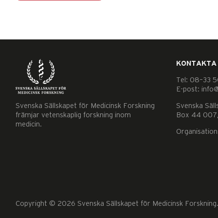
KONTAKTA
Tel: 08–33 5
E-post: info
Nödvändiga
Dessa kakor
Svenska Sällskapet för Medicinsk Forskning
Svenska Säll
främjar vetenskaplig forskning inom
Box 44 007,
går inte att
medicin.
välja bort. De
Organisatio
behövs för
att hemsidan
över huvud
taget ska
fungera.
Copyright © 2026 Svenska Sällskapet för Medicinsk Forskning. 